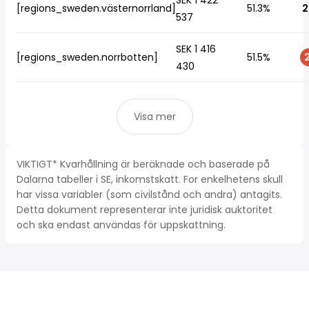
SEK 1 422
[regions_sweden.västernorrland]
51.3%
2
537
SEK 1 416
[regions_sweden.norrbotten]
51.5%
2
430
Visa mer
VIKTIGT* Kvarhållning är beräknade och baserade på
Dalarna tabeller i SE, inkomstskatt. For enkelhetens skull
har vissa variabler (som civilstånd och andra) antagits.
Detta dokument representerar inte juridisk auktoritet
och ska endast användas för uppskattning.