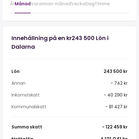
År
Månad
Varannan månad
Vecka
Dag
Timme
Innehållning på en kr243 500 Lön i
Dalarna
Lön
243 500 kr
Annan
- 742 kr
Inkomstskatt
- 40 290 kr
Kommunalskatt
- 81 427 kr
Summa skatt
- 122 459 kr