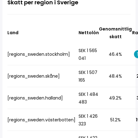
Skatt per region i Sverige
Genomsnittlig
Land
Nettolön
Ra
skatt
SEK 1 565
[regions_sweden.stockholm]
46.4%
041
SEK 1 507
[regions_sweden.skåne]
48.4%
165
SEK 1 484
[regions_sweden.halland]
49.2%
483
SEK 1 426
[regions_sweden.västerbotten]
51.2%
1
323