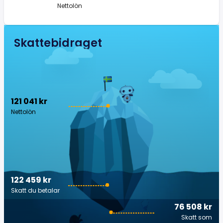
Nettolön
Skattebidraget
121 041 kr
Nettolön
122 459 kr
Skatt du betalar
76 508 kr
Skatt som