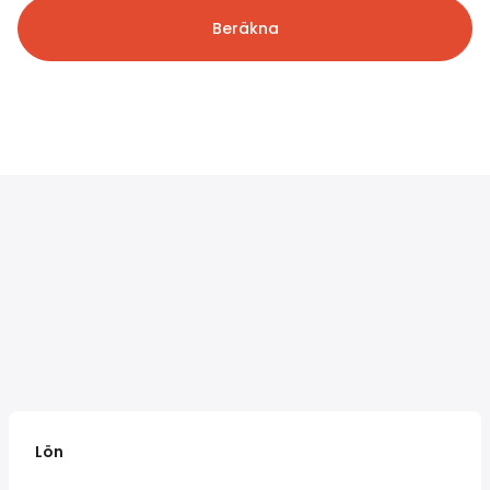
Beräkna
Lön