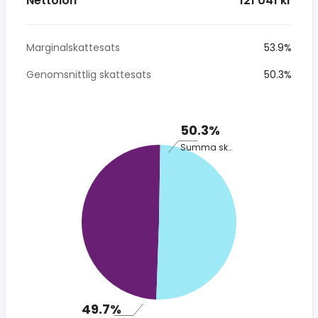
Nettolön
* 121 041 kr
Marginalskattesats
53.9%
Genomsnittlig skattesats
50.3%
50.3%
Summa skatt
49.7%