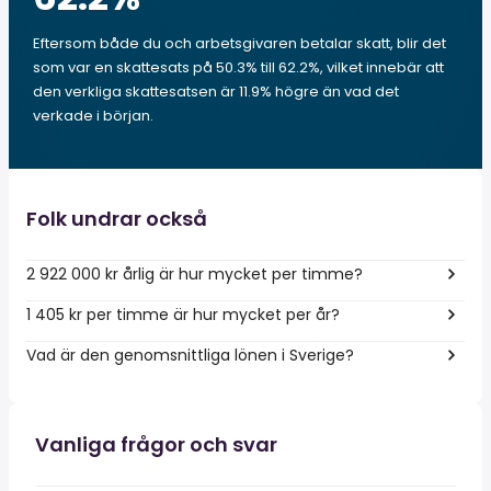
Eftersom både du och arbetsgivaren betalar skatt, blir det
som var en skattesats på 50.3% till 62.2%, vilket innebär att
den verkliga skattesatsen är 11.9% högre än vad det
verkade i början.
Folk undrar också
2 922 000 kr årlig är hur mycket per timme?
1 405 kr per timme är hur mycket per år?
Vad är den genomsnittliga lönen i Sverige?
Vanliga frågor och svar