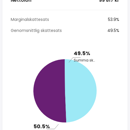
Nettolön
* 99 817 kr
Marginalskattesats
53.9%
Genomsnittlig skattesats
49.5%
49.5%
Summa skatt
50.5%