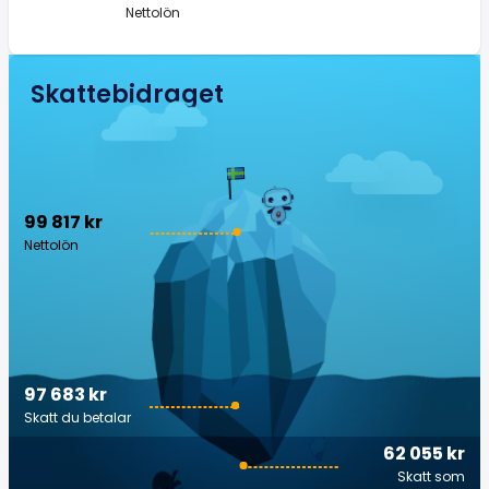
Nettolön
Skattebidraget
99 817 kr
Nettolön
97 683 kr
Skatt du betalar
62 055 kr
Skatt som