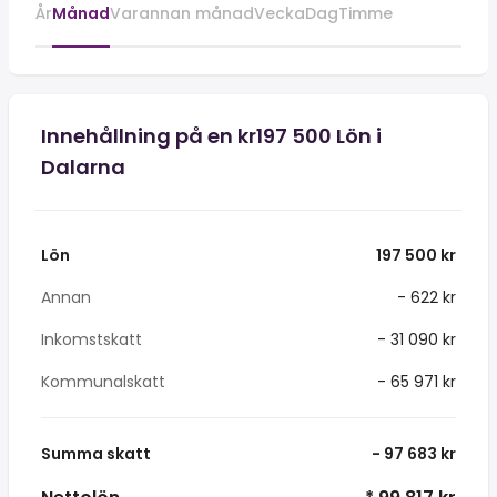
År
Månad
Varannan månad
Vecka
Dag
Timme
Innehållning på en kr197 500 Lön i
Dalarna
Lön
197 500 kr
Annan
- 622 kr
Inkomstskatt
- 31 090 kr
Kommunalskatt
- 65 971 kr
Summa skatt
- 97 683 kr