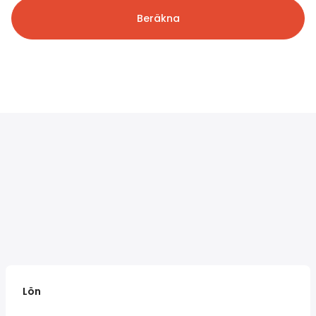
Beräkna
Lön