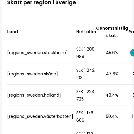
Skatt per region i Sverige
Genomsnittlig
Land
Nettolön
Ra
skatt
SEK 1 288
[regions_sweden.stockholm]
45.6%
989
SEK 1 242
[regions_sweden.skåne]
47.6%
103
SEK 1 223
[regions_sweden.halland]
48.4%
725
SEK 1 176
[regions_sweden.västerbotten]
50.4%
1
606