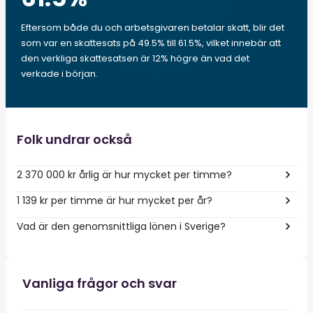
Eftersom både du och arbetsgivaren betalar skatt, blir det
som var en skattesats på 49.5% till 61.5%, vilket innebär att
den verkliga skattesatsen är 12% högre än vad det
verkade i början.
Folk undrar också
2 370 000 kr årlig är hur mycket per timme?
1 139 kr per timme är hur mycket per år?
Vad är den genomsnittliga lönen i Sverige?
Vanliga frågor och svar