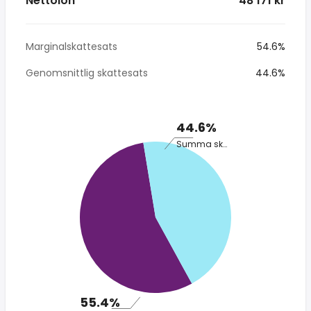
Nettolön
* 48 171 kr
Marginalskattesats
54.6%
Genomsnittlig skattesats
44.6%
44.6%
Summa skatt
55.4%