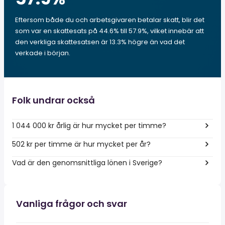
Eftersom både du och arbetsgivaren betalar skatt, blir det
som var en skattesats på 44.6% till 57.9%, vilket innebär att
den verkliga skattesatsen är 13.3% högre än vad det
verkade i början.
Folk undrar också
1 044 000 kr årlig är hur mycket per timme?
502 kr per timme är hur mycket per år?
Vad är den genomsnittliga lönen i Sverige?
Vanliga frågor och svar