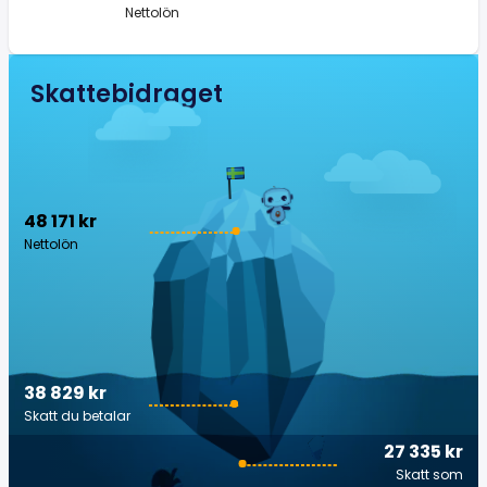
Nettolön
Skattebidraget
48 171 kr
Nettolön
38 829 kr
Skatt du betalar
27 335 kr
Skatt som