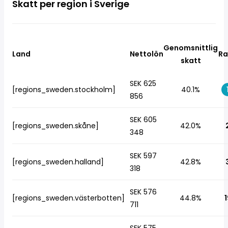
Skatt per region i Sverige
Genomsnittlig
Land
Nettolön
Ra
skatt
SEK 625
[regions_sweden.stockholm]
40.1%
856
SEK 605
[regions_sweden.skåne]
42.0%
348
SEK 597
[regions_sweden.halland]
42.8%
318
SEK 576
[regions_sweden.västerbotten]
44.8%
1
711