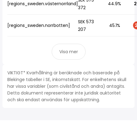
SEK 575
[regions_sweden.västernorrland]
44.9%
2
372
SEK 573
[regions_sweden.norrbotten]
45.1%
2
207
Visa mer
VIKTIGT* Kvarhållning är beräknade och baserade på
Blekinge tabeller i SE, inkomstskatt. For enkelhetens skull
har vissa variabler (som civilstånd och andra) antagits.
Detta dokument representerar inte juridisk auktoritet
och ska endast användas för uppskattning.