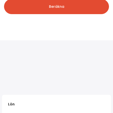
Beräkna
Lön