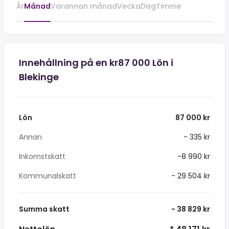
År
Månad
Varannan månad
Vecka
Dag
Timme
Innehållning på en kr87 000 Lön i
Blekinge
Lön
87 000 kr
Annan
- 335 kr
Inkomstskatt
-8 990 kr
Kommunalskatt
- 29 504 kr
Summa skatt
- 38 829 kr