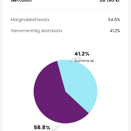
Nettolön
* 38 190 kr
Marginalskattesats
54.6%
Genomsnittlig skattesats
41.2%
41.2%
Summa skatt
58.8%