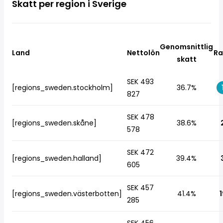
Skatt per region i Sverige
Genomsnittlig
Land
Nettolön
Ra
skatt
SEK 493
[regions_sweden.stockholm]
36.7%
827
SEK 478
[regions_sweden.skåne]
38.6%
578
SEK 472
[regions_sweden.halland]
39.4%
605
SEK 457
[regions_sweden.västerbotten]
41.4%
1
285