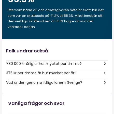
Eftersom både du och arbetsgivaren betalar skatt, blir det
som var en skattesats på 41.2% till 55.3%, vilket innebär att
den verkliga skattesatsen är 14.1% högre än vad det
verkade i början.
Folk undrar också
780 000 kr årlig är hur mycket per timme?
375 kr per timme är hur mycket per år?
Vad är den genomsnittliga lönen i Sverige?
Vanliga frågor och svar