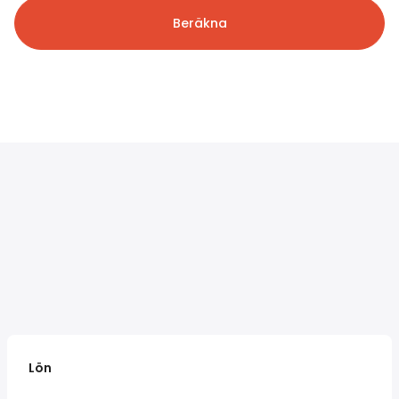
Beräkna
Lön