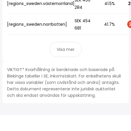
SEK 456
[regions_sweden.västernorrland]
41.5%
2
284
SEK 454
[regions_sweden.norrbotten]
41.7%
2
681
Visa mer
VIKTIGT* Kvarhållning är beräknade och baserade på
Blekinge tabeller i SE, inkomstskatt. For enkelhetens skull
har vissa variabler (som civilstånd och andra) antagits.
Detta dokument representerar inte juridisk auktoritet
och ska endast användas för uppskattning.