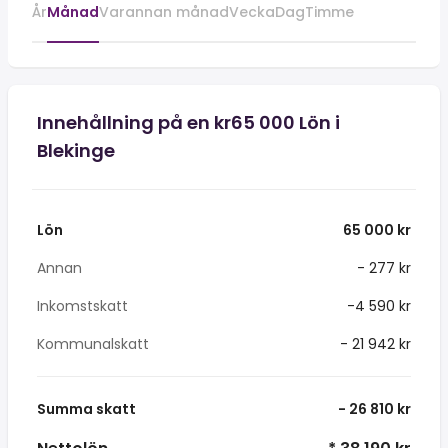
År
Månad
Varannan månad
Vecka
Dag
Timme
Innehållning på en kr65 000 Lön i
Blekinge
Lön
65 000 kr
Annan
- 277 kr
Inkomstskatt
-4 590 kr
Kommunalskatt
- 21 942 kr
Summa skatt
- 26 810 kr