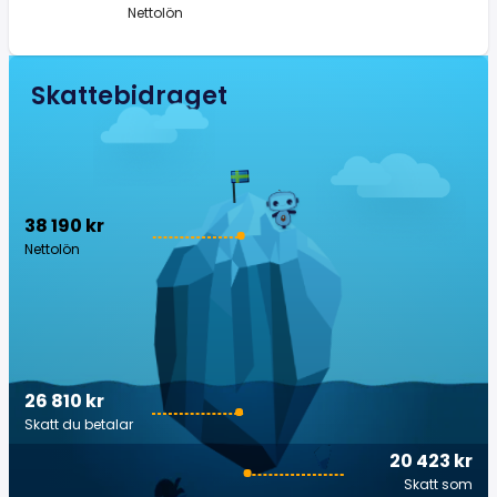
Nettolön
Skattebidraget
38 190 kr
Nettolön
26 810 kr
Skatt du betalar
20 423 kr
Skatt som