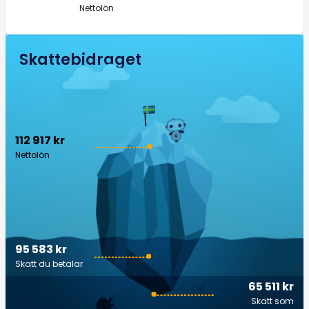
Nettolön
Skattebidraget
112 917 kr
Nettolön
95 583 kr
Skatt du betalar
65 511 kr
Skatt som