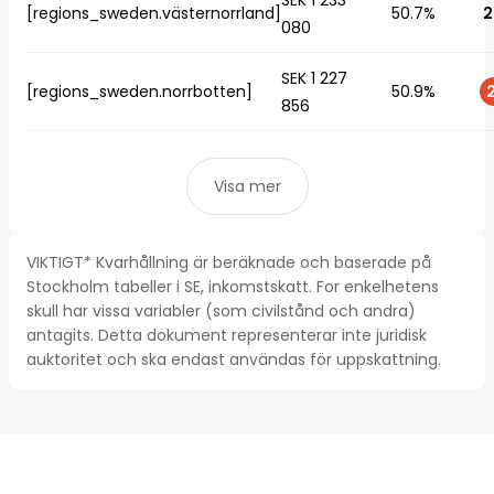
SEK 1 233
[regions_sweden.västernorrland]
50.7%
2
080
SEK 1 227
[regions_sweden.norrbotten]
50.9%
2
856
Visa mer
VIKTIGT* Kvarhållning är beräknade och baserade på
Stockholm tabeller i SE, inkomstskatt. For enkelhetens
skull har vissa variabler (som civilstånd och andra)
antagits. Detta dokument representerar inte juridisk
auktoritet och ska endast användas för uppskattning.