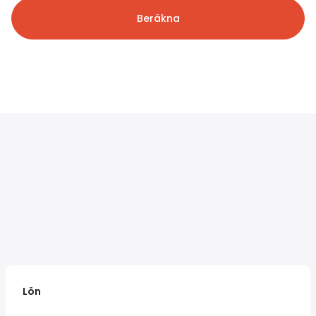
Beräkna
Lön