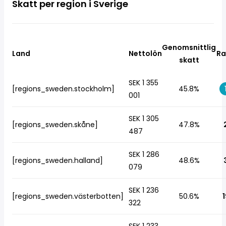
Skatt per region i Sverige
Genomsnittlig
Land
Nettolön
Ra
skatt
SEK 1 355
[regions_sweden.stockholm]
45.8%
001
SEK 1 305
[regions_sweden.skåne]
47.8%
487
SEK 1 286
[regions_sweden.halland]
48.6%
079
SEK 1 236
[regions_sweden.västerbotten]
50.6%
1
322