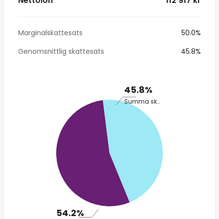
Nettolön
* 112 917 kr
Marginalskattesats
50.0%
Genomsnittlig skattesats
45.8%
45.8%
Summa skatt
54.2%