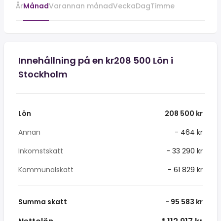
År
Månad
Varannan månad
Vecka
Dag
Timme
Innehållning på en kr208 500 Lön i
Stockholm
Lön
208 500 kr
Annan
- 464 kr
Inkomstskatt
- 33 290 kr
Kommunalskatt
- 61 829 kr
Summa skatt
- 95 583 kr