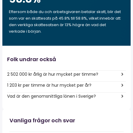
Eftersom både du och arbetsgivaren betalar skatt, blir det
som var en skattesats på 45.8% till 58.8%, vilket innebär att
den verkliga skattesatsen är 13% högre än vad det
verkade i början.
Folk undrar också
2 502 000 kr årlig är hur mycket per timme?
1 203 kr per timme är hur mycket per år?
Vad är den genomsnittliga lönen i Sverige?
Vanliga frågor och svar