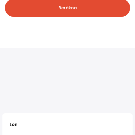
Beräkna
Lön