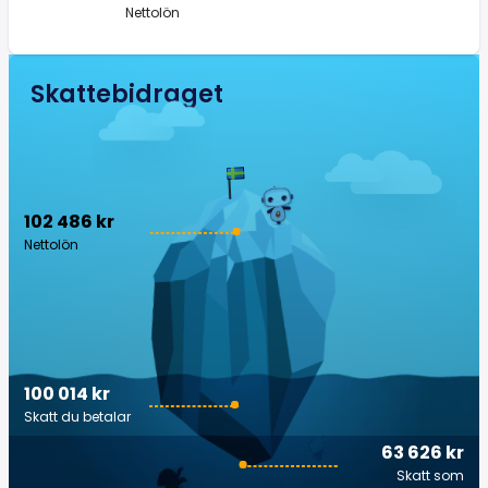
Nettolön
Skattebidraget
102 486 kr
Nettolön
100 014 kr
Skatt du betalar
63 626 kr
Skatt som