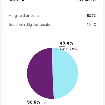
Nettolön
* 102 486 kr
Marginalskattesats
53.7%
Genomsnittlig skattesats
49.4%
49.4%
Summa skatt
50.6%