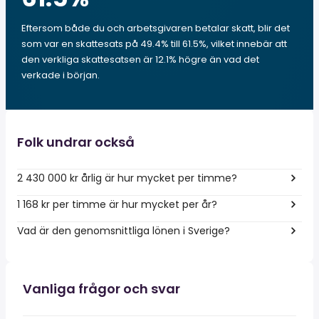
Eftersom både du och arbetsgivaren betalar skatt, blir det
som var en skattesats på 49.4% till 61.5%, vilket innebär att
den verkliga skattesatsen är 12.1% högre än vad det
verkade i början.
Folk undrar också
2 430 000 kr årlig är hur mycket per timme?
1 168 kr per timme är hur mycket per år?
Vad är den genomsnittliga lönen i Sverige?
Vanliga frågor och svar