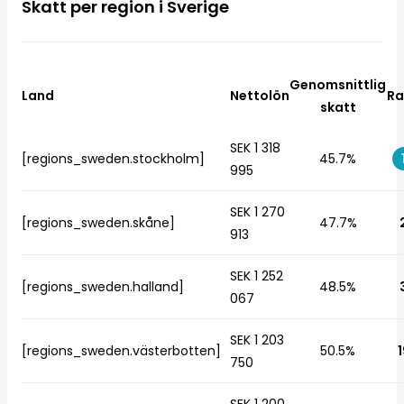
Skatt per region i Sverige
Genomsnittlig
Land
Nettolön
Ra
skatt
SEK 1 318
[regions_sweden.stockholm]
45.7%
995
SEK 1 270
[regions_sweden.skåne]
47.7%
913
SEK 1 252
[regions_sweden.halland]
48.5%
067
SEK 1 203
[regions_sweden.västerbotten]
50.5%
1
750