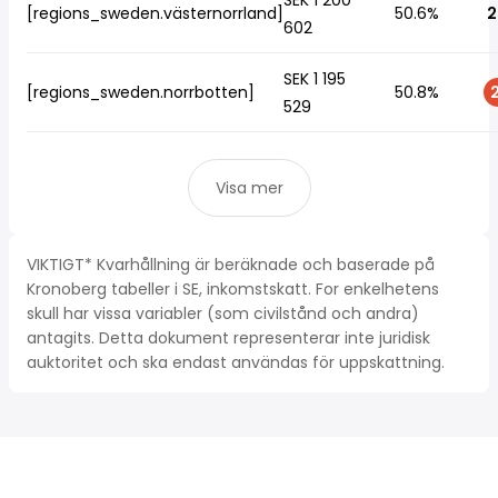
SEK 1 200
[regions_sweden.västernorrland]
50.6%
2
602
SEK 1 195
[regions_sweden.norrbotten]
50.8%
2
529
Visa mer
VIKTIGT* Kvarhållning är beräknade och baserade på
Kronoberg tabeller i SE, inkomstskatt. For enkelhetens
skull har vissa variabler (som civilstånd och andra)
antagits. Detta dokument representerar inte juridisk
auktoritet och ska endast användas för uppskattning.