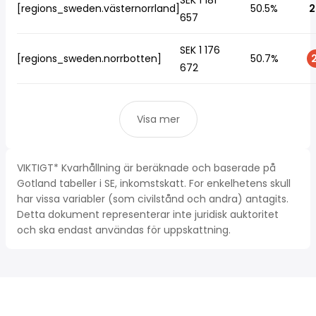
SEK 1 181
[regions_sweden.västernorrland]
50.5%
2
657
SEK 1 176
[regions_sweden.norrbotten]
50.7%
2
672
Visa mer
VIKTIGT* Kvarhållning är beräknade och baserade på
Gotland tabeller i SE, inkomstskatt. For enkelhetens skull
har vissa variabler (som civilstånd och andra) antagits.
Detta dokument representerar inte juridisk auktoritet
och ska endast användas för uppskattning.