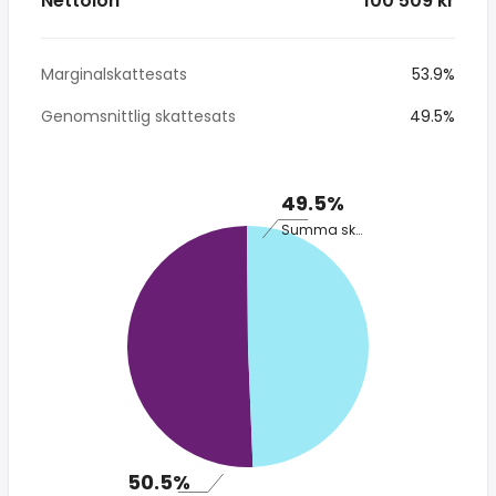
Nettolön
* 100 509 kr
Marginalskattesats
53.9%
Genomsnittlig skattesats
49.5%
49.5%
Summa skatt
50.5%