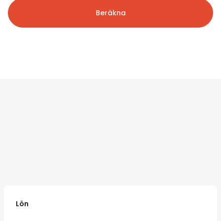
Beräkna
Lön