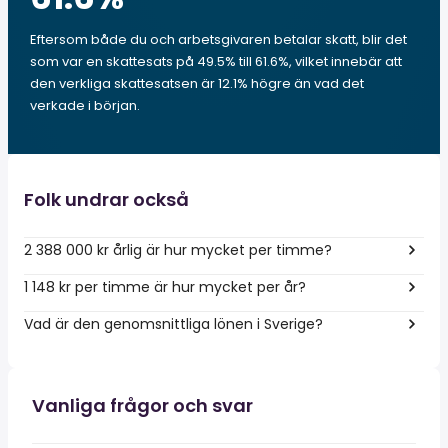
Eftersom både du och arbetsgivaren betalar skatt, blir det
som var en skattesats på 49.5% till 61.6%, vilket innebär att
den verkliga skattesatsen är 12.1% högre än vad det
verkade i början.
Folk undrar också
2 388 000 kr årlig är hur mycket per timme?
1 148 kr per timme är hur mycket per år?
Vad är den genomsnittliga lönen i Sverige?
Vanliga frågor och svar