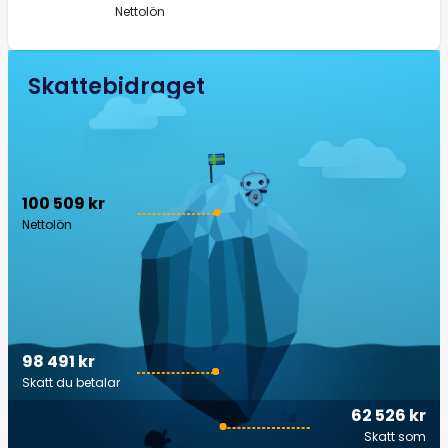
Nettolön
Skattebidraget
100 509 kr
Nettolön
98 491 kr
Skatt du betalar
62 526 kr
Skatt som