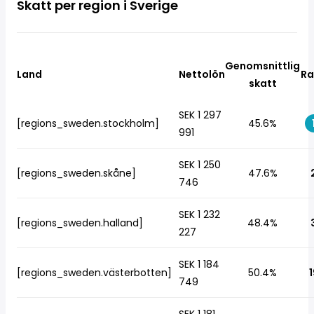
Skatt per region i Sverige
Genomsnittlig
Land
Nettolön
Ra
skatt
SEK 1 297
[regions_sweden.stockholm]
45.6%
991
SEK 1 250
[regions_sweden.skåne]
47.6%
746
SEK 1 232
[regions_sweden.halland]
48.4%
227
SEK 1 184
[regions_sweden.västerbotten]
50.4%
1
749