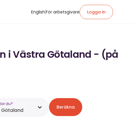
English
För arbetsgivare
Logga in
n i Västra Götaland - (på
tar du?
Beräkna
 Götaland