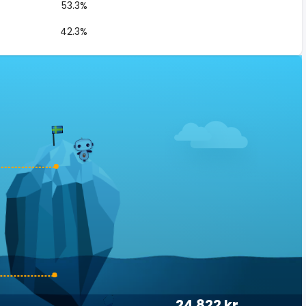
53.3%
42.3%
24 822 kr