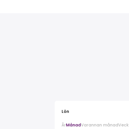
Lön
År
Månad
Varannan månad
Veck