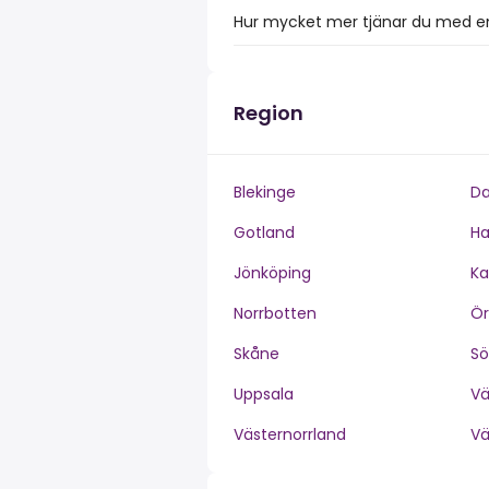
Hur mycket mer tjänar du med en
Region
Blekinge
Da
Gotland
Ha
Jönköping
Ka
Norrbotten
Ör
Skåne
S
Uppsala
V
Västernorrland
V