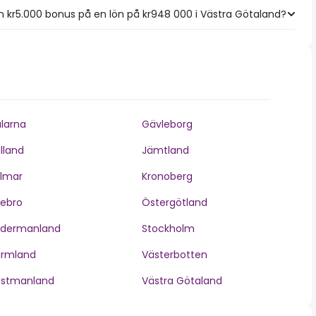
 kr5.000 bonus på en lön på kr948 000 i Västra Götaland?
larna
Gävleborg
lland
Jämtland
lmar
Kronoberg
ebro
Östergötland
ödermanland
Stockholm
ärmland
Västerbotten
ästmanland
Västra Götaland