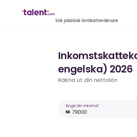
Sök jobb
Sök lön
Skatteräknare
Inkomstskattekal
engelska) 2026
Räkna ut din nettolön
Ange din inkomst