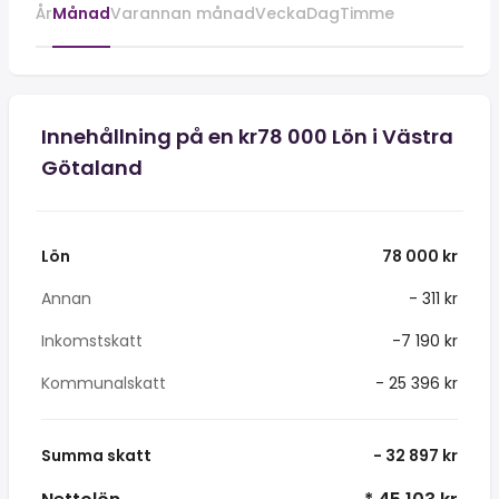
År
Månad
Varannan månad
Vecka
Dag
Timme
Innehållning på en kr78 000 Lön i Västra
Götaland
Lön
78 000 kr
Annan
- 311 kr
Inkomstskatt
-7 190 kr
Kommunalskatt
- 25 396 kr
Summa skatt
- 32 897 kr