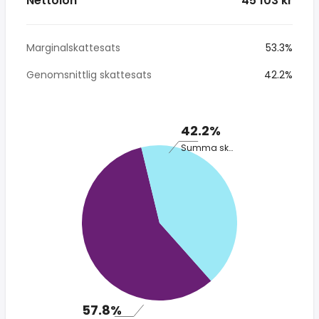
Nettolön
* 45 103 kr
Marginalskattesats
53.3%
Genomsnittlig skattesats
42.2%
42.2%
Summa skatt
57.8%