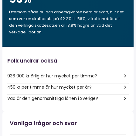
Eftersom både du och arbetsgivaren betalar skatt, blir det
som var en skattesats på 42.2% till 56%, vilket innebär att
den verkliga skattesatsen är 13.8% högre än vad det
verkade i början.
Folk undrar också
936 000 kr årlig är hur mycket per timme?
450 kr per timme är hur mycket per år?
Vad är den genomsnittliga lönen i Sverige?
Vanliga frågor och svar