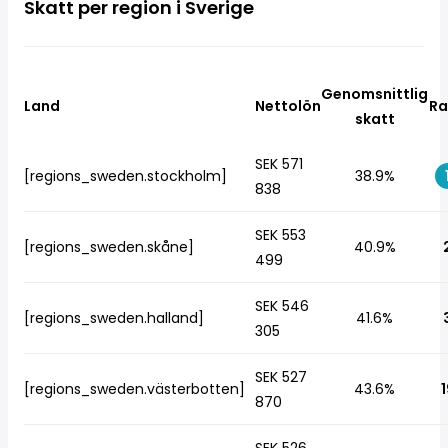
Skatt per region i Sverige
Genomsnittlig
Land
Nettolön
Ra
skatt
SEK 571
[regions_sweden.stockholm]
38.9%
838
SEK 553
[regions_sweden.skåne]
40.9%
499
SEK 546
[regions_sweden.halland]
41.6%
305
SEK 527
[regions_sweden.västerbotten]
43.6%
1
870