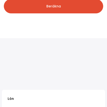
Beräkna
Lön