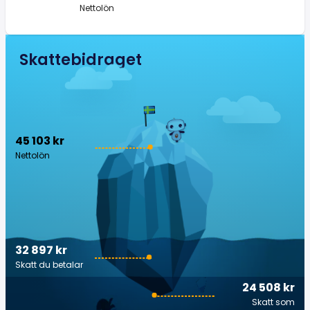
Nettolön
Skattebidraget
45 103 kr
Nettolön
32 897 kr
Skatt du betalar
24 508 kr
Skatt som