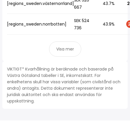
SEK 526
[regions_sweden.västernorrland]
43.7%
2
667
SEK 524
[regions_sweden.norrbotten]
43.9%
2
736
Visa mer
VIKTIGT* Kvarhållning är beräknade och baserade på
Västra Götaland tabeller i SE, inkomstskatt. For
enkelhetens skull har vissa variabler (som civilstånd och
andra) antagits. Detta dokument representerar inte
juridisk auktoritet och ska endast användas för
uppskattning.