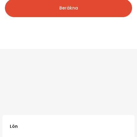
Beräkna
Lön