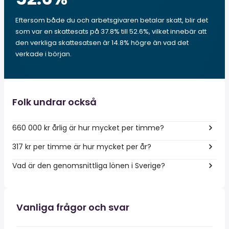
Eftersom både du och arbetsgivaren betalar skatt, blir det
som var en skattesats på 37.8% till 52.6%, vilket innebär att
den verkliga skattesatsen är 14.8% högre än vad det
verkade i början.
Folk undrar också
660 000 kr årlig är hur mycket per timme?
317 kr per timme är hur mycket per år?
Vad är den genomsnittliga lönen i Sverige?
Vanliga frågor och svar