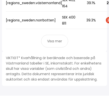
SEK 402
[regions_sweden.västernorrland]
39.1%
2
164
SEK 400
[regions_sweden.norrbotten]
39.3%
2
811
Visa mer
VIKTIGT* Kvarhållning är beräknade och baserade på
Västmanland tabeller i SE, inkomstskatt. For enkelhetens
skull har vissa variabler (som civilstånd och andra)
antagits. Detta dokument representerar inte juridisk
auktoritet och ska endast användas för uppskattning.