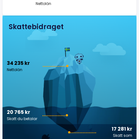
Nettolön
Skattebidraget
34 235 kr
Nettolön
20 765 kr
Skatt du betalar
17 281 kr
Skatt som