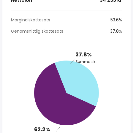
Nettolön
* 34 235 kr
Marginalskattesats
53.6%
Genomsnittlig skattesats
37.8%
37.8%
Summa skatt
62.2%