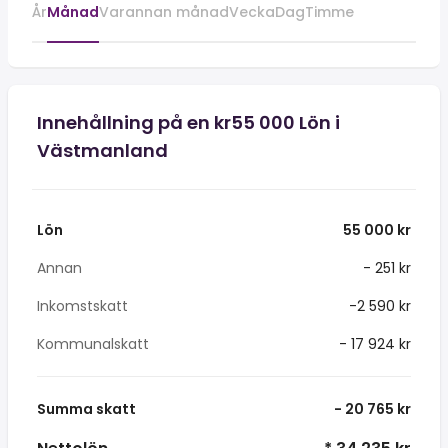
År
Månad
Varannan månad
Vecka
Dag
Timme
Innehållning på en kr55 000 Lön i
Västmanland
Lön
55 000 kr
Annan
- 251 kr
Inkomstskatt
-2 590 kr
Kommunalskatt
- 17 924 kr
Summa skatt
- 20 765 kr