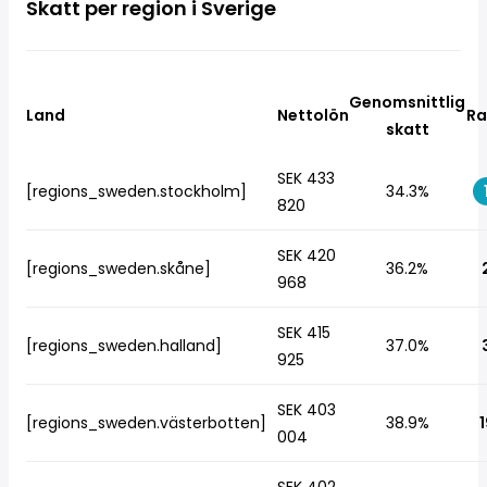
Skatt per region i Sverige
Genomsnittlig
Land
Nettolön
Ra
skatt
SEK 433
[regions_sweden.stockholm]
34.3%
820
SEK 420
[regions_sweden.skåne]
36.2%
968
SEK 415
[regions_sweden.halland]
37.0%
925
SEK 403
[regions_sweden.västerbotten]
38.9%
1
004