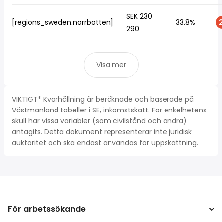
SEK 230
[regions_sweden.norrbotten]
33.8%
2
290
Visa mer
VIKTIGT* Kvarhållning är beräknade och baserade på
Västmanland tabeller i SE, inkomstskatt. For enkelhetens
skull har vissa variabler (som civilstånd och andra)
antagits. Detta dokument representerar inte juridisk
auktoritet och ska endast användas för uppskattning.
För arbetssökande