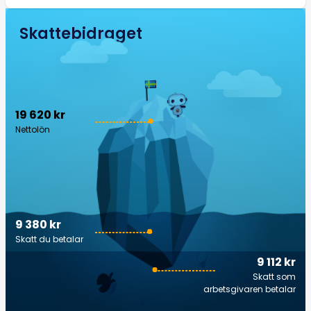
Skattebidraget
19 620 kr
Nettolön
9 380 kr
Skatt du betalar
9 112 kr
Skatt som
arbetsgivaren betalar