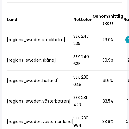
Genomsnittlig
Land
Nettolön
Ra
skatt
SEK 247
[regions_sweden.stockholm]
29.0%
235
SEK 240
[regions_sweden.skåne]
30.9%
635
SEK 238
[regions_sweden.halland]
31.6%
049
SEK 231
[regions_sweden.västerbotten]
33.5%
1
423
SEK 230
[regions_sweden.västernorrland]
33.6%
2
984