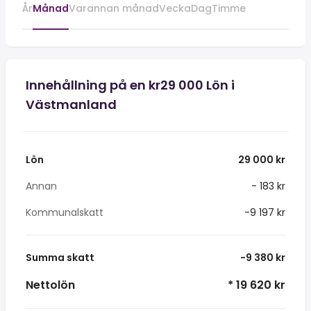
År
Månad
Varannan månad
Vecka
Dag
Timme
Innehållning på en kr29 000 Lön i
Västmanland
Lön
29 000 kr
Annan
- 183 kr
Kommunalskatt
-9 197 kr
Summa skatt
-9 380 kr
Nettolön
* 19 620 kr