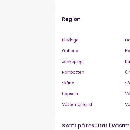
Region
Blekinge
Da
Gotland
Ha
Jönköping
Ka
Norrbotten
Ör
Skåne
S
Uppsala
V
Västernorrland
V
Skatt på resultat i Väst