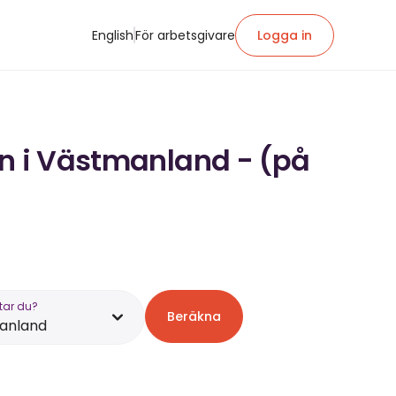
English
För arbetsgivare
Logga in
ön i Västmanland - (på
tar du?
Beräkna
anland