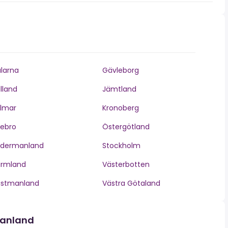
larna
Gävleborg
lland
Jämtland
lmar
Kronoberg
ebro
Östergötland
ödermanland
Stockholm
ärmland
Västerbotten
ästmanland
Västra Götaland
manland