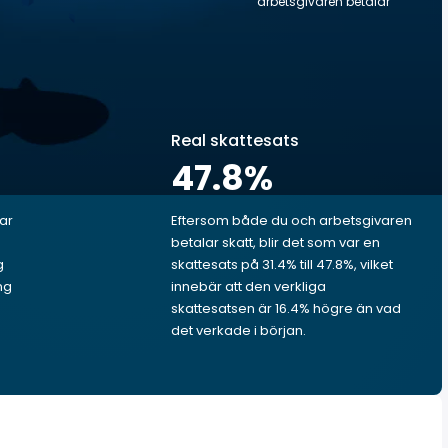
arbetsgivaren betalar
Real skattesats
47.8
%
lar
Eftersom både du och arbetsgivaren
betalar skatt, blir det som var en
g
skattesats på 31.4% till 47.8%, vilket
ng
innebär att den verkliga
skattesatsen är 16.4% högre än vad
det verkade i början.