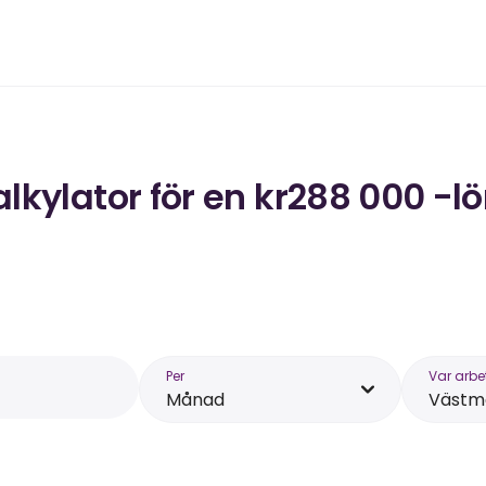
lkylator för en kr288 000 -l
Per
Var arbe
Månad
Västm