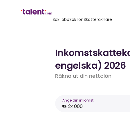
Sök jobb
Sök lön
Skatteräknare
Inkomstskatteka
engelska) 2026
Räkna ut din nettolön
Ange din inkomst