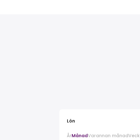
Lön
År
Månad
Varannan månad
Veck