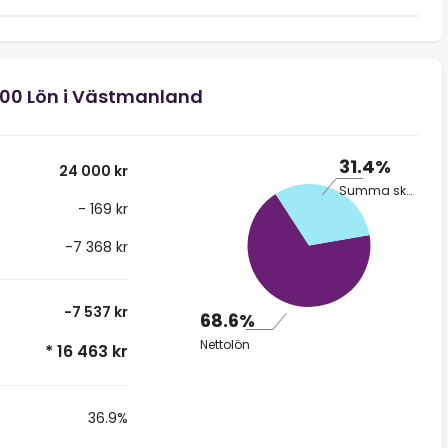
000 Lön i Västmanland
31.4%
24 000 kr
Summa skatt
- 169 kr
-7 368 kr
-7 537 kr
68.6%
Nettolön
* 16 463 kr
36.9%