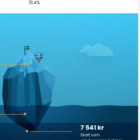
31.4%
7 541 kr
Skatt som