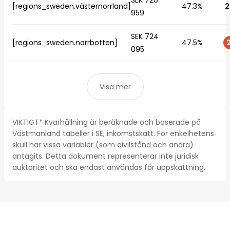
SEK 726
[regions_sweden.västernorrland]
47.3%
2
959
SEK 724
[regions_sweden.norrbotten]
47.5%
2
095
Visa mer
VIKTIGT* Kvarhållning är beräknade och baserade på
Västmanland tabeller i SE, inkomstskatt. For enkelhetens
skull har vissa variabler (som civilstånd och andra)
antagits. Detta dokument representerar inte juridisk
auktoritet och ska endast användas för uppskattning.