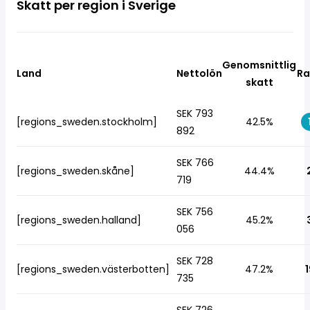
Skatt per region i Sverige
Genomsnittlig
Land
Nettolön
Ra
skatt
SEK 793
[regions_sweden.stockholm]
42.5%
892
SEK 766
[regions_sweden.skåne]
44.4%
719
SEK 756
[regions_sweden.halland]
45.2%
056
SEK 728
[regions_sweden.västerbotten]
47.2%
1
735