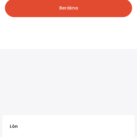
Beräkna
Lön