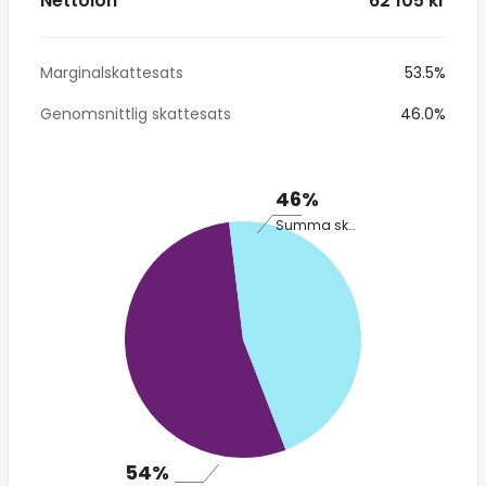
Nettolön
* 62 105 kr
Marginalskattesats
53.5%
Genomsnittlig skattesats
46.0%
46%
Summa skatt
54%