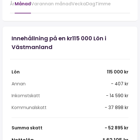
År
Månad
Varannan månad
Vecka
Dag
Timme
Innehållning på en kr115 000 Lön i
Västmanland
Lön
115 000 kr
Annan
- 407 kr
Inkomstskatt
- 14 590 kr
Kommunalskatt
- 37 898 kr
Summa skatt
- 52 895 kr