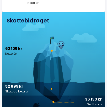
Nettolön
Skattebidraget
62 105 kr
Nettolön
52 895 kr
Skatt du betalar
36 133 kr
Skatt som