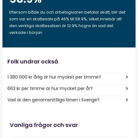
Eftersom både du och arbetsgivaren betalar skatt, blir det
som var en skattesats på 46% till 58.9%, vilket innebär att
den verkliga skattesatsen är 12.9% högre än vad det
verkade i början.
Folk undrar också
1 380 000 kr årlig är hur mycket per timme?
663 kr per timme är hur mycket per år?
Vad är den genomsnittliga lönen i Sverige?
Vanliga frågor och svar