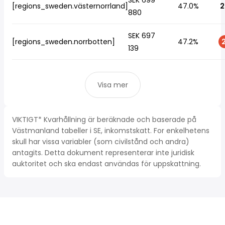
SEK 699
[regions_sweden.västernorrland]
47.0%
2
880
SEK 697
[regions_sweden.norrbotten]
47.2%
2
139
Visa mer
VIKTIGT* Kvarhållning är beräknade och baserade på
Västmanland tabeller i SE, inkomstskatt. For enkelhetens
skull har vissa variabler (som civilstånd och andra)
antagits. Detta dokument representerar inte juridisk
auktoritet och ska endast användas för uppskattning.