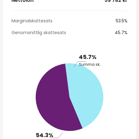
Nettolön
* 59 782 kr
Marginalskattesats
53.5%
Genomsnittlig skattesats
45.7%
45.7%
Summa skatt
54.3%