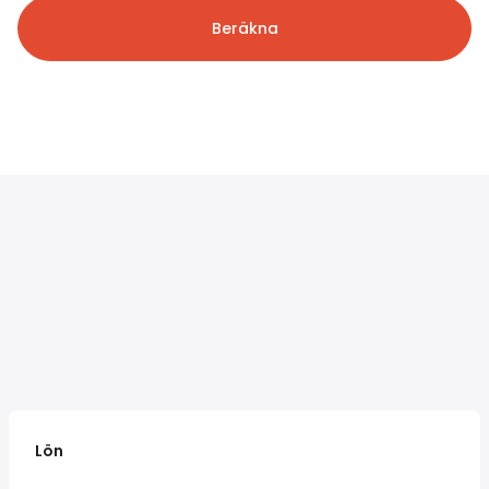
Beräkna
Lön