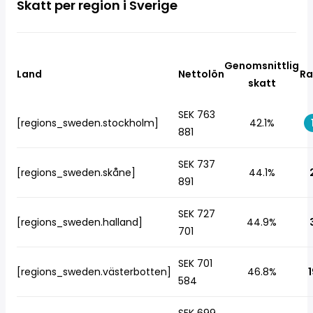
Skatt per region i Sverige
Genomsnittlig
Land
Nettolön
Ra
skatt
SEK 763
[regions_sweden.stockholm]
42.1%
881
SEK 737
[regions_sweden.skåne]
44.1%
891
SEK 727
[regions_sweden.halland]
44.9%
701
SEK 701
[regions_sweden.västerbotten]
46.8%
1
584