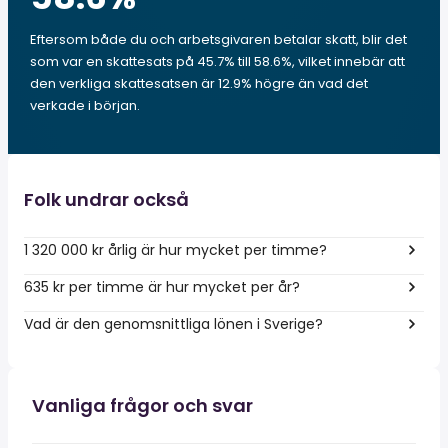
Eftersom både du och arbetsgivaren betalar skatt, blir det
som var en skattesats på 45.7% till 58.6%, vilket innebär att
den verkliga skattesatsen är 12.9% högre än vad det
verkade i början.
Folk undrar också
1 320 000 kr årlig är hur mycket per timme?
635 kr per timme är hur mycket per år?
Vad är den genomsnittliga lönen i Sverige?
Vanliga frågor och svar