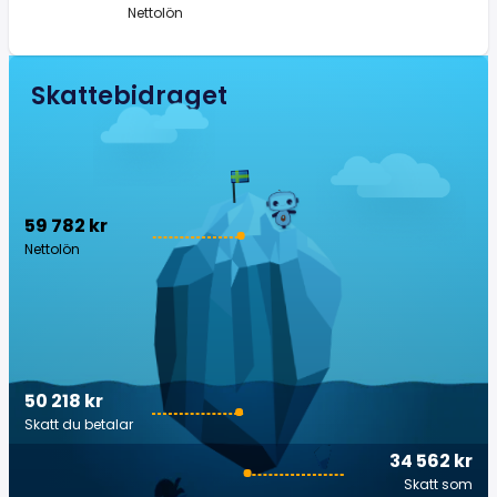
Nettolön
Skattebidraget
59 782 kr
Nettolön
50 218 kr
Skatt du betalar
34 562 kr
Skatt som