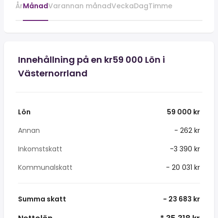
År
Månad
Varannan månad
Vecka
Dag
Timme
Innehållning på en kr59 000 Lön i
Västernorrland
Lön
59 000 kr
Annan
- 262 kr
Inkomstskatt
-3 390 kr
Kommunalskatt
- 20 031 kr
Summa skatt
- 23 683 kr