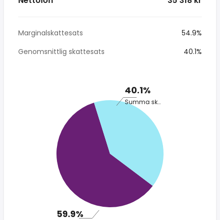
Nettolön
* 35 318 kr
Marginalskattesats
54.9%
Genomsnittlig skattesats
40.1%
40.1%
Summa skatt
59.9%