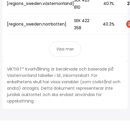
SEK 423
[regions_sweden.västernorrland]
40.1%
2
810
SEK 422
[regions_sweden.norrbotten]
40.3%
2
358
Visa mer
VIKTIGT* Kvarhållning är beräknade och baserade på
Västernorrland tabeller i SE, inkomstskatt. For
enkelhetens skull har vissa variabler (som civilstånd och
andra) antagits. Detta dokument representerar inte
juridisk auktoritet och ska endast användas för
uppskattning.