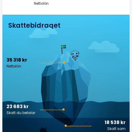
Nettolön
Skattebidraget
35 318 kr
Nettolön
23 683 kr
Skatt du betalar
18 538 kr
Skatt som