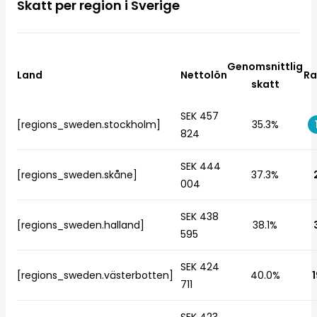
Skatt per region i Sverige
Genomsnittlig
Land
Nettolön
Ra
skatt
SEK 457
[regions_sweden.stockholm]
35.3%
824
SEK 444
[regions_sweden.skåne]
37.3%
004
SEK 438
[regions_sweden.halland]
38.1%
595
SEK 424
[regions_sweden.västerbotten]
40.0%
1
711