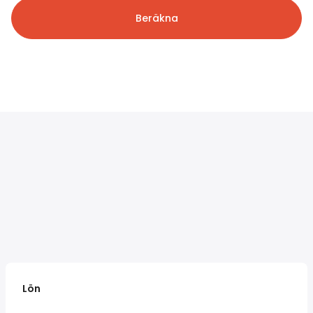
Beräkna
Lön