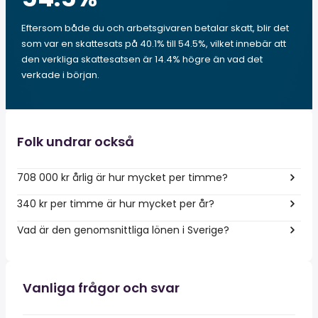
Eftersom både du och arbetsgivaren betalar skatt, blir det
som var en skattesats på 40.1% till 54.5%, vilket innebär att
den verkliga skattesatsen är 14.4% högre än vad det
verkade i början.
Folk undrar också
708 000 kr årlig är hur mycket per timme?
340 kr per timme är hur mycket per år?
Vad är den genomsnittliga lönen i Sverige?
Vanliga frågor och svar