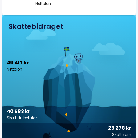
Nettolön
Skattebidraget
49 417 kr
Nettolön
40 583 kr
Skatt du betalar
28 278 kr
Skatt som