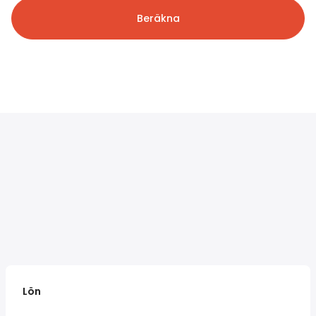
Beräkna
Lön