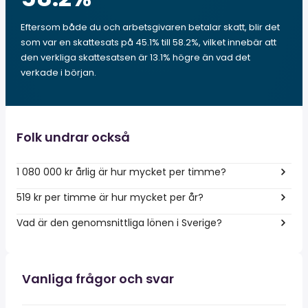
Eftersom både du och arbetsgivaren betalar skatt, blir det
som var en skattesats på 45.1% till 58.2%, vilket innebär att
den verkliga skattesatsen är 13.1% högre än vad det
verkade i början.
Folk undrar också
1 080 000 kr årlig är hur mycket per timme?
519 kr per timme är hur mycket per år?
Vad är den genomsnittliga lönen i Sverige?
Vanliga frågor och svar