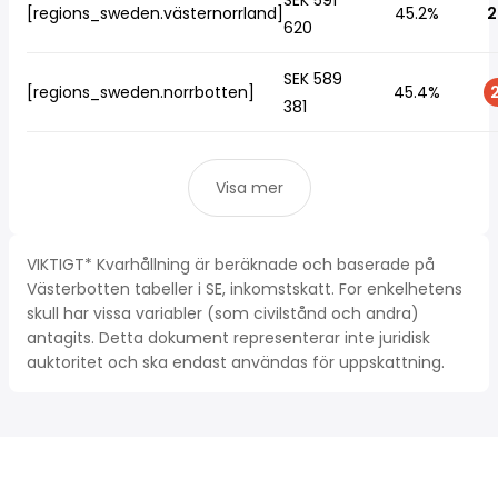
SEK 591
[regions_sweden.västernorrland]
45.2%
2
620
SEK 589
[regions_sweden.norrbotten]
45.4%
2
381
Visa mer
VIKTIGT* Kvarhållning är beräknade och baserade på
Västerbotten tabeller i SE, inkomstskatt. For enkelhetens
skull har vissa variabler (som civilstånd och andra)
antagits. Detta dokument representerar inte juridisk
auktoritet och ska endast användas för uppskattning.