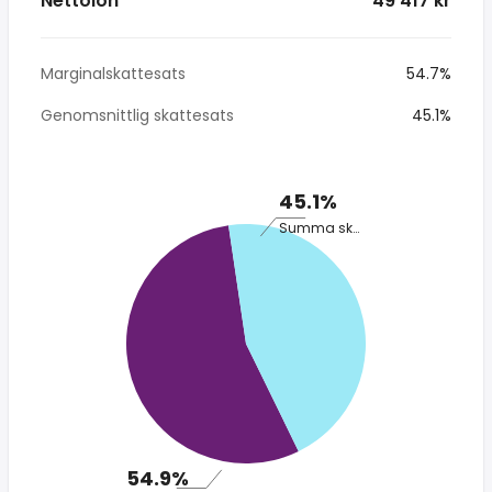
Nettolön
* 49 417 kr
Marginalskattesats
54.7%
Genomsnittlig skattesats
45.1%
45.1%
Summa skatt
54.9%