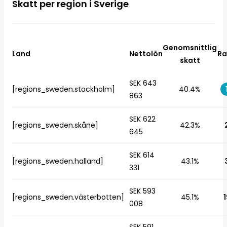
Skatt per region i Sverige
Genomsnittlig
Land
Nettolön
Ra
skatt
SEK 643
[regions_sweden.stockholm]
40.4%
863
SEK 622
[regions_sweden.skåne]
42.3%
645
SEK 614
[regions_sweden.halland]
43.1%
331
SEK 593
[regions_sweden.västerbotten]
45.1%
1
008