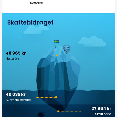
Nettolön
Skattebidraget
48 965 kr
Nettolön
40 035 kr
Skatt du betalar
27 964 kr
Skatt som