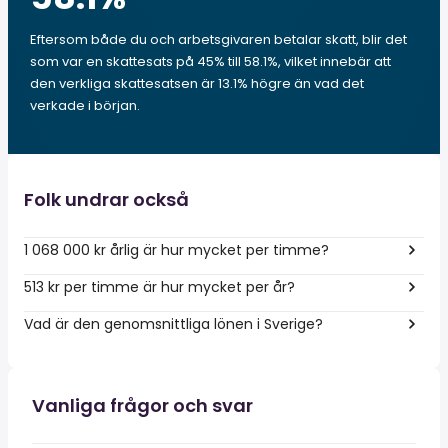
Eftersom både du och arbetsgivaren betalar skatt, blir det
som var en skattesats på 45% till 58.1%, vilket innebär att
den verkliga skattesatsen är 13.1% högre än vad det
verkade i början.
Folk undrar också
1 068 000 kr årlig är hur mycket per timme?
513 kr per timme är hur mycket per år?
Vad är den genomsnittliga lönen i Sverige?
Vanliga frågor och svar