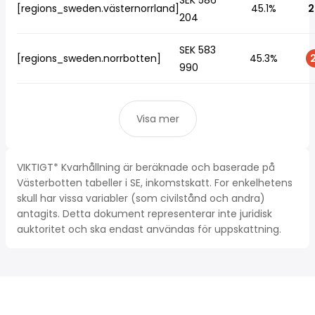
SEK 586
[regions_sweden.västernorrland]
45.1%
2
204
SEK 583
[regions_sweden.norrbotten]
45.3%
2
990
Visa mer
VIKTIGT* Kvarhållning är beräknade och baserade på
Västerbotten tabeller i SE, inkomstskatt. For enkelhetens
skull har vissa variabler (som civilstånd och andra)
antagits. Detta dokument representerar inte juridisk
auktoritet och ska endast användas för uppskattning.