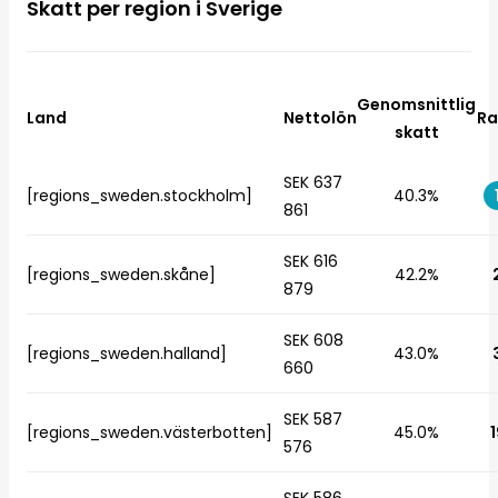
Skatt per region i Sverige
Genomsnittlig
Land
Nettolön
Ra
skatt
SEK 637
[regions_sweden.stockholm]
40.3%
861
SEK 616
[regions_sweden.skåne]
42.2%
879
SEK 608
[regions_sweden.halland]
43.0%
660
SEK 587
[regions_sweden.västerbotten]
45.0%
1
576