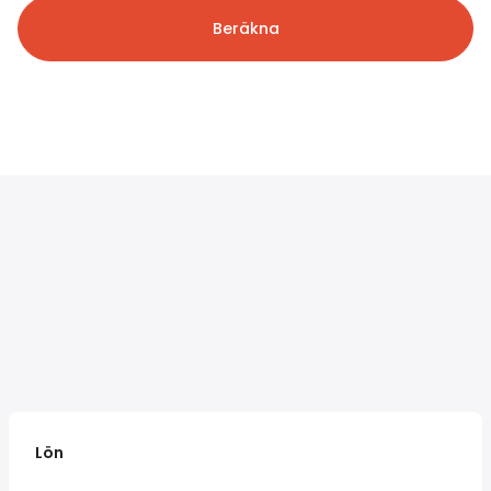
Beräkna
Lön