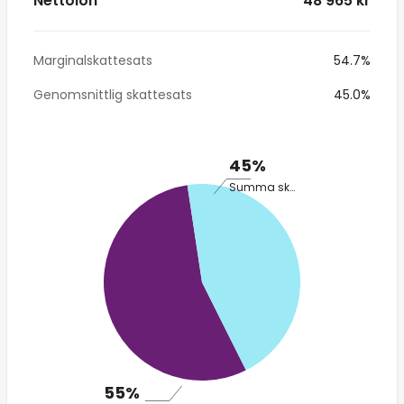
Nettolön
* 48 965 kr
Marginalskattesats
54.7%
Genomsnittlig skattesats
45.0%
45%
Summa skatt
55%