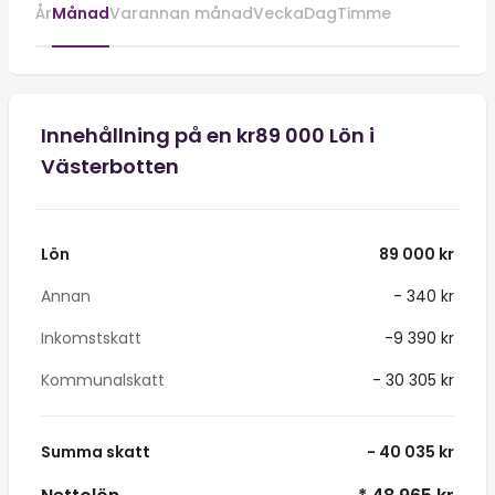
År
Månad
Varannan månad
Vecka
Dag
Timme
Innehållning på en kr89 000 Lön i
Västerbotten
Lön
89 000 kr
Annan
- 340 kr
Inkomstskatt
-9 390 kr
Kommunalskatt
- 30 305 kr
Summa skatt
- 40 035 kr