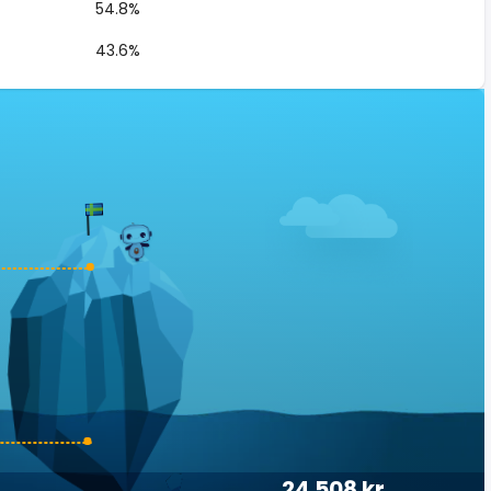
54.8%
43.6%
24 508 kr