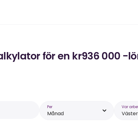
kylator för en kr936 000 -lö
Per
Var arbe
Månad
Väste