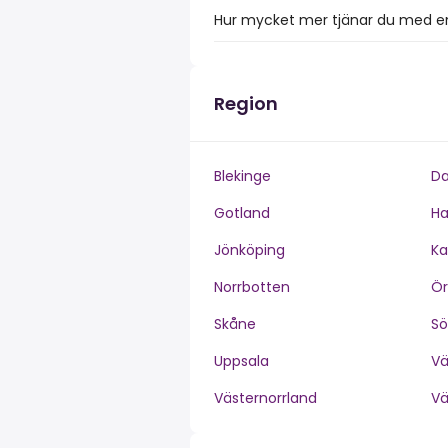
Hur mycket mer tjänar du med en
Region
Blekinge
Da
Gotland
Ha
Jönköping
Ka
Norrbotten
Ör
Skåne
S
Uppsala
V
Västernorrland
V