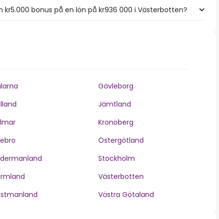
 kr5.000 bonus på en lön på kr936 000 i Västerbotten?
larna
Gävleborg
lland
Jämtland
lmar
Kronoberg
ebro
Östergötland
ödermanland
Stockholm
ärmland
Västerbotten
ästmanland
Västra Götaland