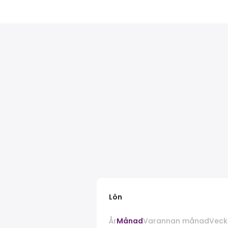
Lön
År
Månad
Varannan månad
Veck