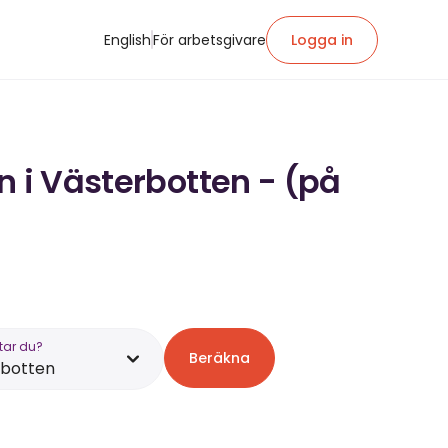
English
För arbetsgivare
Logga in
n i Västerbotten - (på
tar du?
Beräkna
rbotten