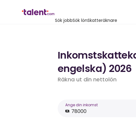
Sök jobb
Sök lön
Skatteräknare
Inkomstskattekal
engelska) 2026
Räkna ut din nettolön
Ange din inkomst