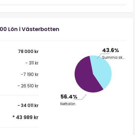
000 Lön i Västerbotten
43.6%
78 000 kr
Summa skatt
- 311 kr
-7 190 kr
- 26 510 kr
56.4%
Nettolön
- 34 011 kr
* 43 989 kr