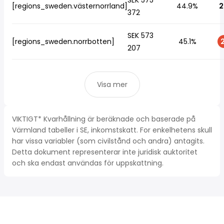
SEK 575
[regions_sweden.västernorrland]
44.9%
2
372
SEK 573
[regions_sweden.norrbotten]
45.1%
2
207
Visa mer
VIKTIGT* Kvarhållning är beräknade och baserade på
Värmland tabeller i SE, inkomstskatt. For enkelhetens skull
har vissa variabler (som civilstånd och andra) antagits.
Detta dokument representerar inte juridisk auktoritet
och ska endast användas för uppskattning.