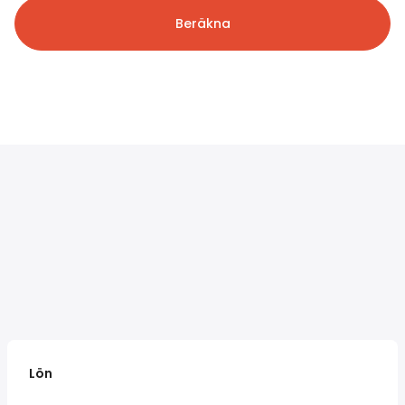
Beräkna
Lön