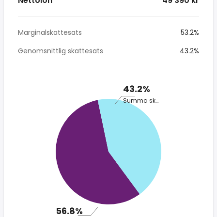
Nettolön
* 49 390 kr
Marginalskattesats
53.2%
Genomsnittlig skattesats
43.2%
43.2%
Summa skatt
56.8%