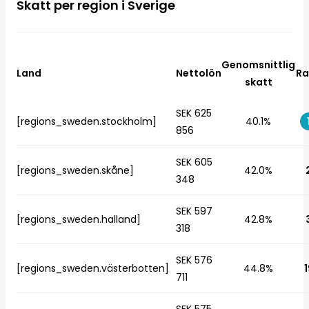
Skatt per region i Sverige
Genomsnittlig
Land
Nettolön
Ra
skatt
SEK 625
[regions_sweden.stockholm]
40.1%
856
SEK 605
[regions_sweden.skåne]
42.0%
348
SEK 597
[regions_sweden.halland]
42.8%
318
SEK 576
[regions_sweden.västerbotten]
44.8%
1
711