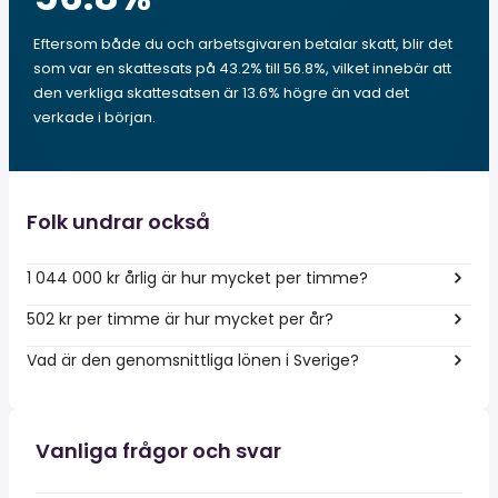
Eftersom både du och arbetsgivaren betalar skatt, blir det
som var en skattesats på 43.2% till 56.8%, vilket innebär att
den verkliga skattesatsen är 13.6% högre än vad det
verkade i början.
Folk undrar också
1 044 000 kr årlig är hur mycket per timme?
502 kr per timme är hur mycket per år?
Vad är den genomsnittliga lönen i Sverige?
Vanliga frågor och svar