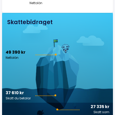
Nettolön
Skattebidraget
49 390 kr
Nettolön
37 610 kr
Skatt du betalar
27 335 kr
Skatt som