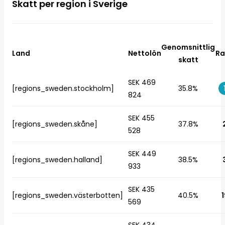
Skatt per region i Sverige
Genomsnittlig
Land
Nettolön
Ra
skatt
SEK 469
[regions_sweden.stockholm]
35.8%
824
SEK 455
[regions_sweden.skåne]
37.8%
528
SEK 449
[regions_sweden.halland]
38.5%
933
SEK 435
[regions_sweden.västerbotten]
40.5%
1
569