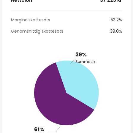
Nettolön
* 37 225 kr
Marginalskattesats
53.2%
Genomsnittlig skattesats
39.0%
39%
Summa skatt
61%