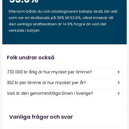
Eftersom både du och arbetsgivaren betalar skatt, blir det
som var en skattesats på 39% till 53.6%, vilket innebär att
den verkliga skattesatsen är 14.6% högre än vad det
verkade i början.
Folk undrar också
732 000 kr årlig är hur mycket per timme?
352 kr per timme är hur mycket per år?
Vad är den genomsnittliga lönen i Sverige?
Vanliga frågor och svar