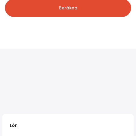
Beräkna
Lön