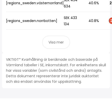
SEK 434
[regions_sweden.västernorrland]
40.6%
2
634
SEK 433
[regions_sweden.norrbotten]
40.8%
2
134
Visa mer
VIKTIGT* Kvarhållning är beräknade och baserade på
Värmland tabeller i SE, inkomstskatt. For enkelhetens skull
har vissa variabler (som civilstånd och andra) antagits.
Detta dokument representerar inte juridisk auktoritet
och ska endast användas för uppskattning.