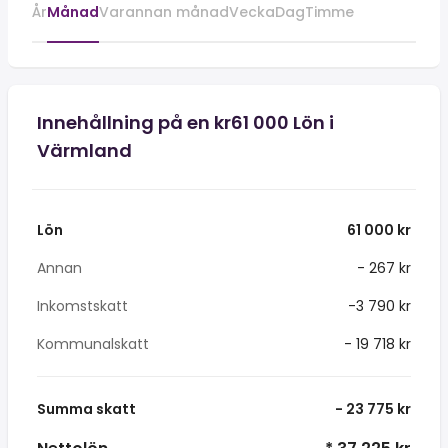
År
Månad
Varannan månad
Vecka
Dag
Timme
Innehållning på en kr61 000 Lön i
Värmland
Lön
61 000 kr
Annan
- 267 kr
Inkomstskatt
-3 790 kr
Kommunalskatt
- 19 718 kr
Summa skatt
- 23 775 kr