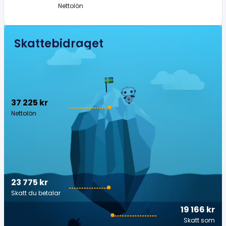
Nettolön
Skattebidraget
37 225 kr
Nettolön
23 775 kr
Skatt du betalar
19 166 kr
Skatt som