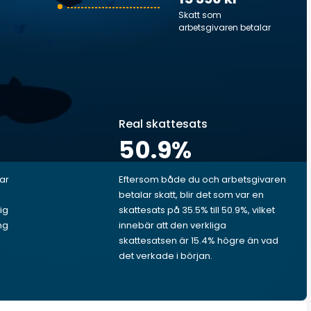
Skatt som
arbetsgivaren betalar
Real skattesats
50.9
%
lar
Eftersom både du och arbetsgivaren
betalar skatt, blir det som var en
ig
skattesats på 35.5% till 50.9%, vilket
ng
innebär att den verkliga
skattesatsen är 15.4% högre än vad
det verkade i början.