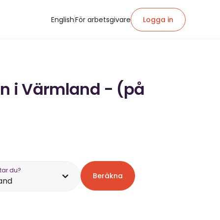
English
För arbetsgivare
Logga in
ön i Värmland - (på
tar du?
Beräkna
and