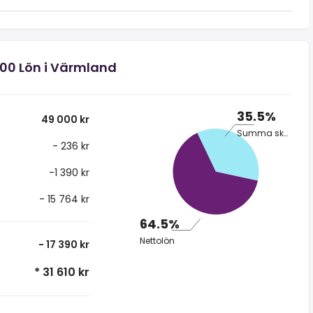
000 Lön i Värmland
35.5%
49 000 kr
Summa skatt
- 236 kr
-1 390 kr
- 15 764 kr
64.5%
Nettolön
- 17 390 kr
* 31 610 kr