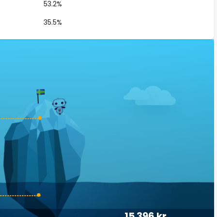
53.2%
35.5%
15 396 kr