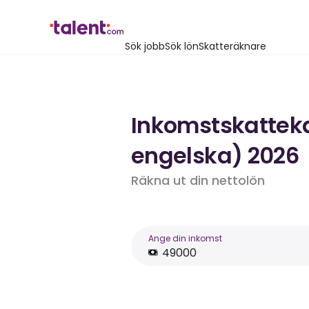
Sök jobb
Sök lön
Skatteräknare
Inkomstskatteka
engelska) 2026
Räkna ut din nettolön
Ange din inkomst