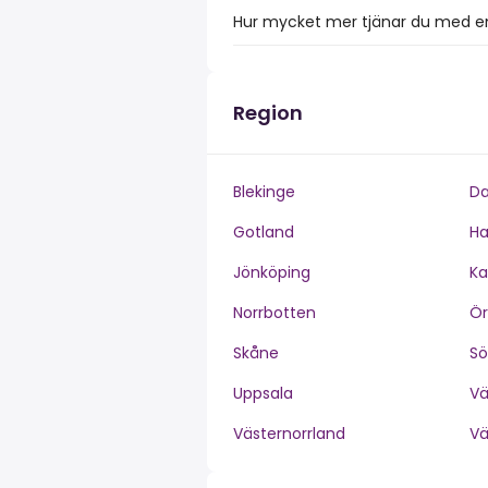
Hur mycket mer tjänar du med en
Region
Blekinge
Da
Gotland
Ha
Jönköping
Ka
Norrbotten
Ör
Skåne
S
Uppsala
V
Västernorrland
V