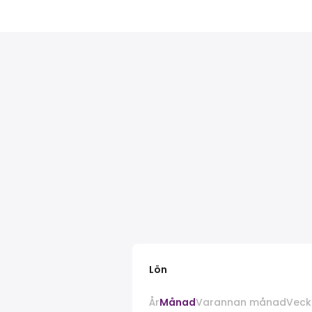
Lön
År
Månad
Varannan månad
Veck