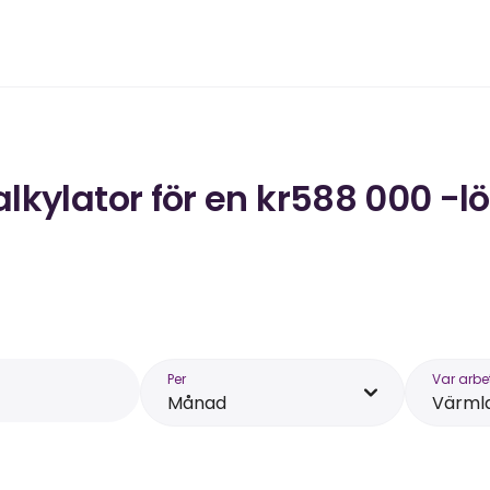
lkylator för en kr588 000 -l
Per
Var arbe
Månad
Värml