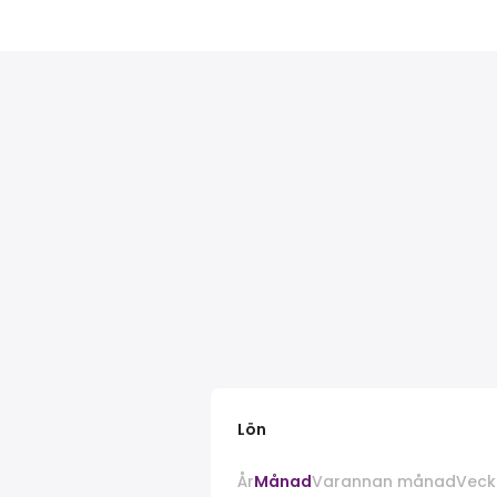
Lön
År
Månad
Varannan månad
Veck