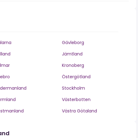
larna
Gävleborg
lland
Jämtland
lmar
Kronoberg
ebro
Östergötland
ödermanland
Stockholm
ärmland
Västerbotten
ästmanland
Västra Götaland
land