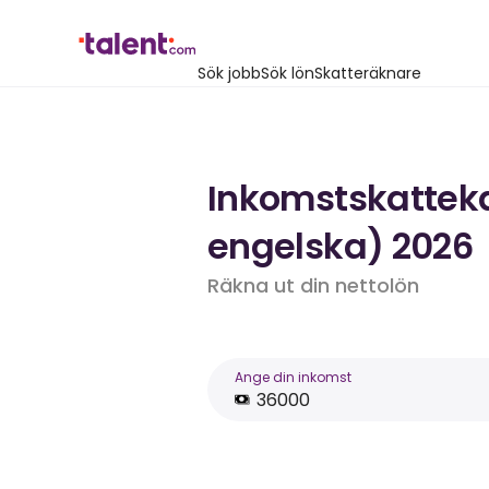
Sök jobb
Sök lön
Skatteräknare
Inkomstskattekal
engelska) 2026
Räkna ut din nettolön
Ange din inkomst