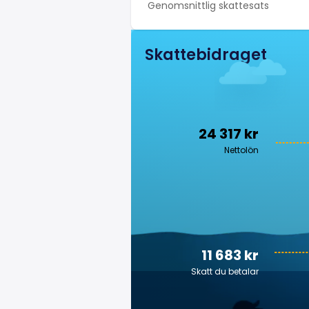
Genomsnittlig skattesats
Skattebidraget
24 317 kr
Nettolön
11 683 kr
Skatt du betalar