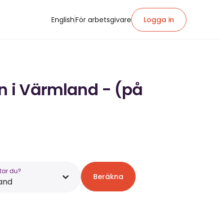
English
För arbetsgivare
Logga in
ön i Värmland - (på
tar du?
Beräkna
and