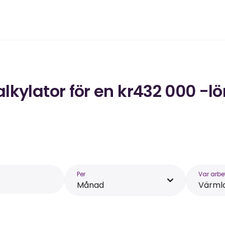
kylator för en kr432 000 -l
Per
Var arbe
Månad
Värml