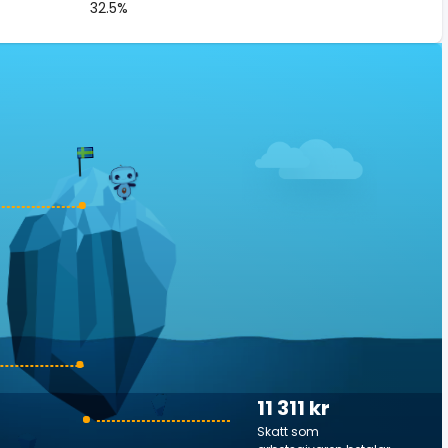
32.5%
11 311 kr
Skatt som