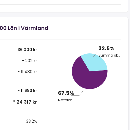
000 Lön i Värmland
32.5%
36 000 kr
Summa skatt
- 202 kr
- 11 480 kr
- 11 683 kr
67.5%
Nettolön
* 24 317 kr
33.2%