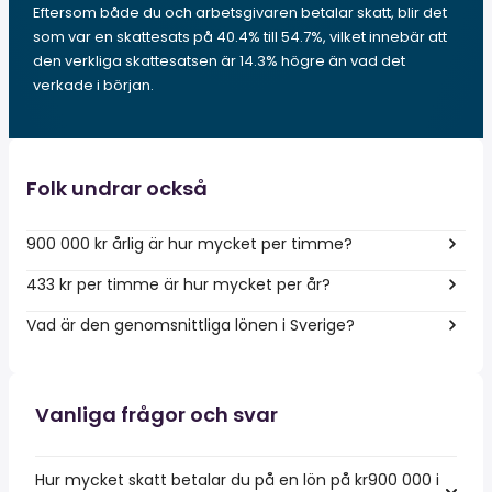
Eftersom både du och arbetsgivaren betalar skatt, blir det
som var en skattesats på 40.4% till 54.7%, vilket innebär att
den verkliga skattesatsen är 14.3% högre än vad det
verkade i början.
Folk undrar också
900 000 kr årlig är hur mycket per timme?
433 kr per timme är hur mycket per år?
Vad är den genomsnittliga lönen i Sverige?
Vanliga frågor och svar
Hur mycket skatt betalar du på en lön på kr900 000 i