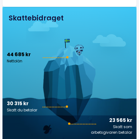
Skattebidraget
44 685 kr
Nettolön
30 315 kr
Skatt du betalar
23 565 kr
Skatt som
arbetsgivaren betalar