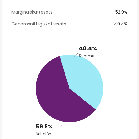
Marginalskattesats
52.0%
Genomsnittlig skattesats
40.4%
40.4%
Summa skatt
59.6%
Nettolön