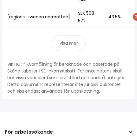
SEK 508
[regions_sweden.norrbotten]
43.5%
2
572
Visa mer
VIKTIGT* Kvarhållning är beräknade och baserade på
Skåne tabeller i SE, inkomstskatt. For enkelhetens skull
har vissa variabler (som civilstånd och andra) antagits.
Detta dokument representerar inte juridisk auktoritet
och ska endast användas för uppskattning.
För arbetssökande