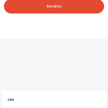
Beräkna
Lön