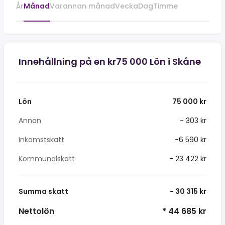
År
Månad
Varannan månad
Vecka
Dag
Timme
Innehållning på en kr75 000 Lön i Skåne
Lön
75 000 kr
Annan
- 303 kr
Inkomstskatt
-6 590 kr
Kommunalskatt
- 23 422 kr
Summa skatt
- 30 315 kr
Nettolön
* 44 685 kr