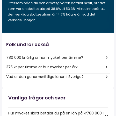
Eftersom både du och arbetsgivaren betalar skatt, blir det
som var en skattesats på 38.6% till 53.3%, vilket innebär att
den verkliga skattesatsen är 14.7% högre än vad det
verkade i början.
Folk undrar också
780 000 kr årlig är hur mycket per timme?
375 kr per timme är hur mycket per år?
Vad är den genomsnittliga lönen i Sverige?
Vanliga frågor och svar
Hur mycket skatt betalar du på en lön på kr780 000 i