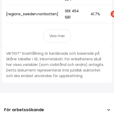
SEK 454
[regions_sweden.norrbotten]
41.7%
2
681
Visa mer
VIKTIGT* Kvarhållning är beräknade och baserade på
Skåne tabeller i SE, inkomstskatt. For enkelhetens skull
har vissa variabler (som civilstånd och andra) antagits.
Detta dokument representerar inte juridisk auktoritet
och ska endast användas för uppskattning.
För arbetssökande