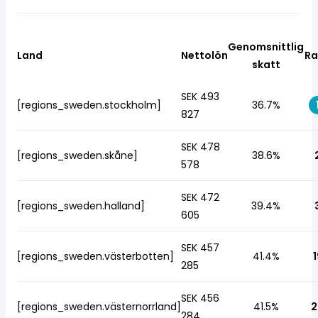
Genomsnittlig
Land
Nettolön
Ra
skatt
SEK 493
[regions_sweden.stockholm]
36.7%
827
SEK 478
[regions_sweden.skåne]
38.6%
578
SEK 472
[regions_sweden.halland]
39.4%
605
SEK 457
[regions_sweden.västerbotten]
41.4%
1
285
SEK 456
[regions_sweden.västernorrland]
41.5%
2
284