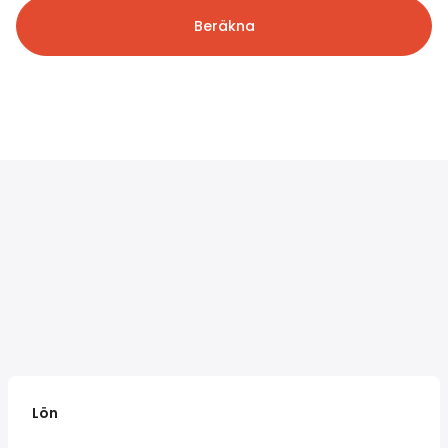
Beräkna
Lön