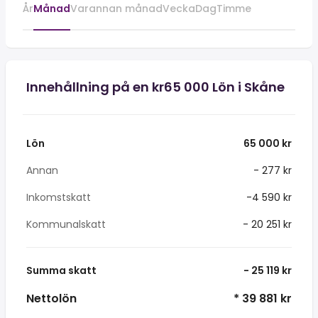
År
Månad
Varannan månad
Vecka
Dag
Timme
Innehållning på en kr65 000 Lön i Skåne
Lön
65 000 kr
Annan
- 277 kr
Inkomstskatt
-4 590 kr
Kommunalskatt
- 20 251 kr
Summa skatt
- 25 119 kr
Nettolön
* 39 881 kr