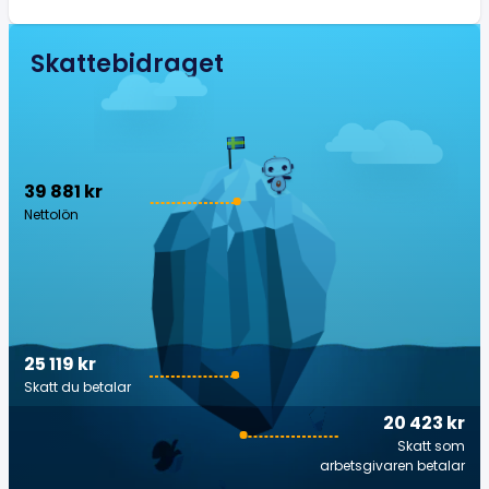
Skattebidraget
39 881 kr
Nettolön
25 119 kr
Skatt du betalar
20 423 kr
Skatt som
arbetsgivaren betalar