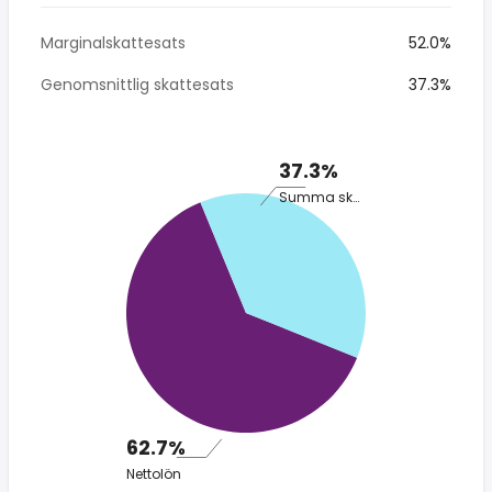
Marginalskattesats
52.0%
Genomsnittlig skattesats
37.3%
37.3%
Summa skatt
62.7%
Nettolön