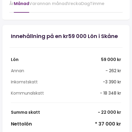
År
Månad
Varannan månad
Vecka
Dag
Timme
Innehållning på en kr59 000 Lön i Skåne
Lön
59 000 kr
Annan
- 262 kr
Inkomstskatt
-3 390 kr
Kommunalskatt
- 18 348 kr
Summa skatt
- 22 000 kr
Nettolön
* 37 000 kr