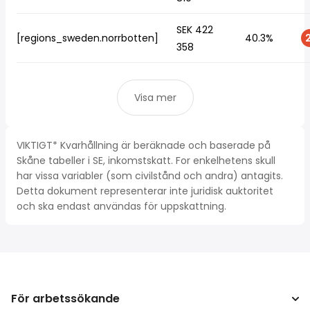
SEK 422
[regions_sweden.norrbotten]
40.3%
2
358
Visa mer
VIKTIGT* Kvarhållning är beräknade och baserade på
Skåne tabeller i SE, inkomstskatt. For enkelhetens skull
har vissa variabler (som civilstånd och andra) antagits.
Detta dokument representerar inte juridisk auktoritet
och ska endast användas för uppskattning.
För arbetssökande