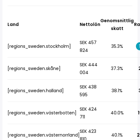
Genomsnittlig
Land
Nettolön
Ra
skatt
SEK 457
[regions_sweden.stockholm]
35.3%
824
SEK 444
[regions_sweden.skåne]
37.3%
004
SEK 438
[regions_sweden.halland]
38.1%
595
SEK 424
[regions_sweden.västerbotten]
40.0%
1
711
SEK 423
[regions_sweden.västernorrland]
40.1%
2
810