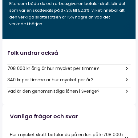
Eftersom både du och arbetsgivaren betalar skatt, blir det
som var en skattesats på 37.3% till 52.3%, vilket innebär att
den verkliga skattesatsen är 15% högre än vad det
verkade i början.
Folk undrar också
708 000 kr årlig är hur mycket per timme?
340 kr per timme är hur mycket per år?
Vad är den genomsnittliga lönen i Sverige?
Vanliga frågor och svar
Hur mycket skatt betalar du på en lön på kr708 000 i