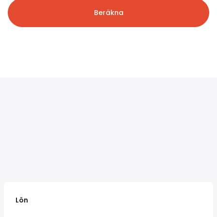
Beräkna
Lön