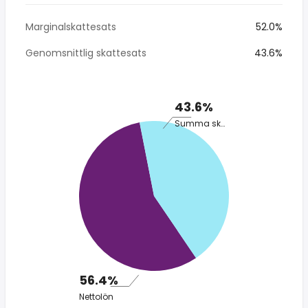
Marginalskattesats
52.0%
Genomsnittlig skattesats
43.6%
43.6%
Summa skatt
56.4%
Nettolön