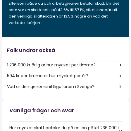
Eftersom både du och arbetsgivaren betalar skatt, blir det
som var en skattesats på 43.6% till 57.1%, vilket innebär att
den verkliga skattesatsen är 13.5% högre än vad det
verkade i början.
Folk undrar också
1 236 000 kr årlig är hur mycket per timme?
594 kr per timme är hur mycket per år?
Vad är den genomsnittliga lönen i Sverige?
Vanliga frågor och svar
Hur mycket skatt betalar du på en lön på kr1 236 000 i