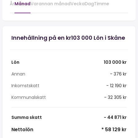
År
Månad
Varannan månad
Vecka
Dag
Timme
Innehållning på en kr103 000 Lön i Skåne
Lön
103 000 kr
Annan
- 376 kr
Inkomstskatt
- 12 190 kr
Kommunalskatt
- 32 305 kr
Summa skatt
- 44 871 kr
Nettolön
* 58 129 kr