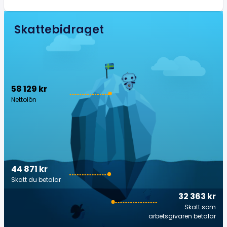
Skattebidraget
58 129 kr
Nettolön
44 871 kr
Skatt du betalar
32 363 kr
Skatt som
arbetsgivaren betalar