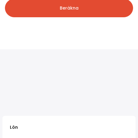
Beräkna
Lön