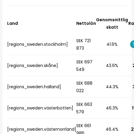
Genomsnittlig
Land
Nettolön
Ra
skatt
SEK 721
[regions_sweden.stockholm]
41.6%
873
SEK 697
[regions_sweden.skåne]
43.6%
549
SEK 688
[regions_sweden.halland]
44.3%
022
SEK 663
[regions_sweden.västerbotten]
46.3%
1
579
SEK 661
[regions_sweden.västernorrland]
46.4%
2
986