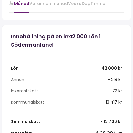
År
Månad
Varannan månad
Vecka
Dag
Timme
Innehållning på en kr42 000 Lön i
Södermanland
Lön
42 000 kr
Annan
- 218 kr
Inkomstskatt
- 72 kr
Kommunalskatt
- 13 417 kr
Summa skatt
- 13 706 kr