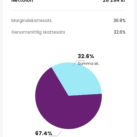
Nettolön
* 28 294 kr
Marginalskattesats
36.8%
Genomsnittlig skattesats
32.6%
32.6%
Summa skatt
67.4%