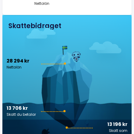
Nettolön
Skattebidraget
28 294 kr
Nettolön
13 706 kr
Skatt du betalar
13 196 kr
Skatt som