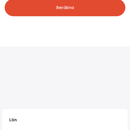
Beräkna
Lön