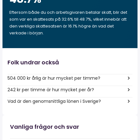
Eftersom både du och arbetsgivaren betalar skatt, blir det
som var en skattesats på 32.6% till 48.7%, vilket innebär att
den verkliga skattesatsen är 16.1% högre än vad det
verkade i början.
Folk undrar också
504 000 kr årlig är hur mycket per timme?
242 kr per timme är hur mycket per år?
Vad är den genomsnittliga lönen i Sverige?
Vanliga frågor och svar