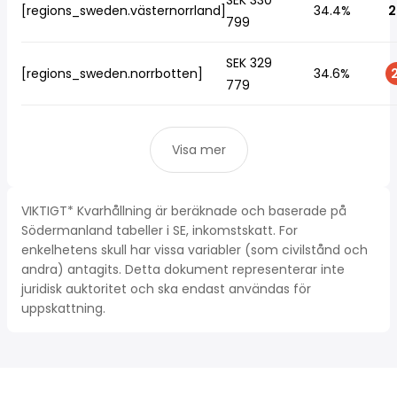
SEK 330
[regions_sweden.västernorrland]
34.4%
2
799
SEK 329
[regions_sweden.norrbotten]
34.6%
2
779
Visa mer
VIKTIGT* Kvarhållning är beräknade och baserade på
Södermanland tabeller i SE, inkomstskatt. For
enkelhetens skull har vissa variabler (som civilstånd och
andra) antagits. Detta dokument representerar inte
juridisk auktoritet och ska endast användas för
uppskattning.