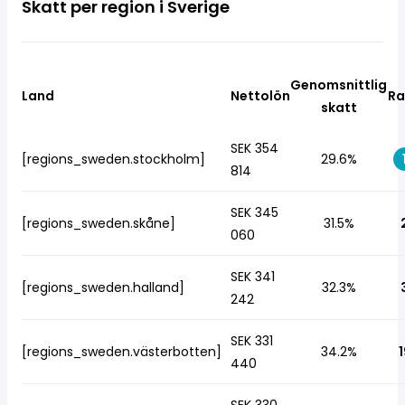
Skatt per region i Sverige
Genomsnittlig
Land
Nettolön
Ra
skatt
SEK 354
[regions_sweden.stockholm]
29.6%
814
SEK 345
[regions_sweden.skåne]
31.5%
060
SEK 341
[regions_sweden.halland]
32.3%
242
SEK 331
[regions_sweden.västerbotten]
34.2%
1
440