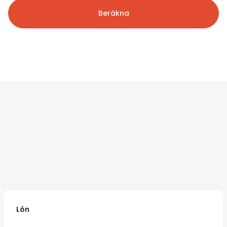
Beräkna
Lön