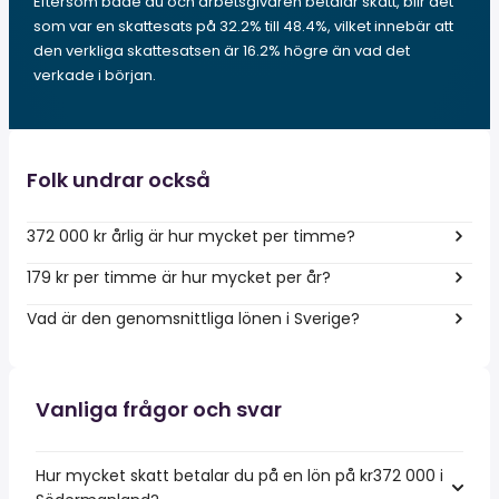
Eftersom både du och arbetsgivaren betalar skatt, blir det
som var en skattesats på 32.2% till 48.4%, vilket innebär att
den verkliga skattesatsen är 16.2% högre än vad det
verkade i början.
Folk undrar också
372 000 kr årlig är hur mycket per timme?
179 kr per timme är hur mycket per år?
Vad är den genomsnittliga lönen i Sverige?
Vanliga frågor och svar
Hur mycket skatt betalar du på en lön på kr372 000 i