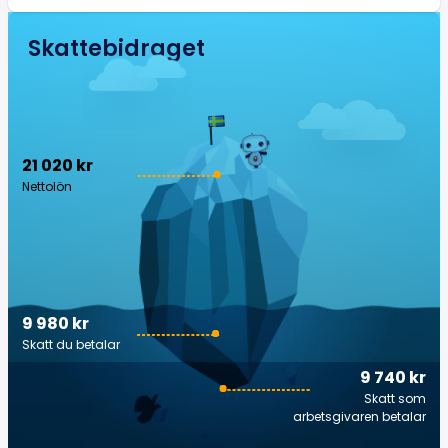
Skattebidraget
21 020 kr
Nettolön
9 980 kr
Skatt du betalar
9 740 kr
Skatt som
arbetsgivaren betalar