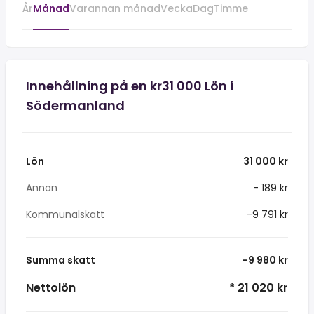
År
Månad
Varannan månad
Vecka
Dag
Timme
Innehållning på en kr31 000 Lön i
Södermanland
Lön
31 000 kr
Annan
- 189 kr
Kommunalskatt
-9 791 kr
Summa skatt
-9 980 kr
Nettolön
* 21 020 kr