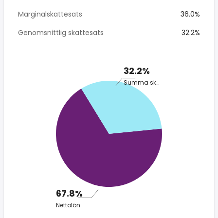
Marginalskattesats
36.0%
Genomsnittlig skattesats
32.2%
32.2%
Summa skatt
67.8%
Nettolön