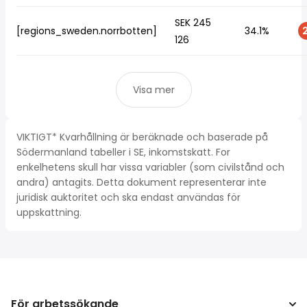
SEK 245
[regions_sweden.norrbotten]
34.1%
2
126
Visa mer
VIKTIGT* Kvarhållning är beräknade och baserade på
Södermanland tabeller i SE, inkomstskatt. For
enkelhetens skull har vissa variabler (som civilstånd och
andra) antagits. Detta dokument representerar inte
juridisk auktoritet och ska endast användas för
uppskattning.
För arbetssökande