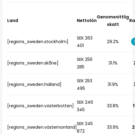
Genomsnittlig
Land
Nettolön
Ra
skatt
SEK 263
[regions_sweden.stockholm]
29.2%
401
SEK 256
[regions_sweden.skåne]
31.1%
285
SEK 253
[regions_sweden.halland]
31.9%
495
SEK 246
[regions_sweden.västerbotten]
33.8%
1
345
SEK 245
[regions_sweden.västernorrland]
33.9%
2
872