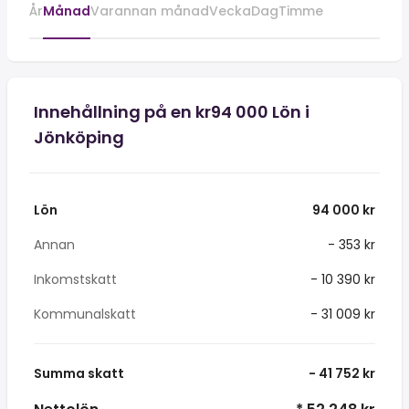
År
Månad
Varannan månad
Vecka
Dag
Timme
Innehållning på en kr94 000 Lön i
Jönköping
Lön
94 000 kr
Annan
- 353 kr
Inkomstskatt
- 10 390 kr
Kommunalskatt
- 31 009 kr
Summa skatt
- 41 752 kr