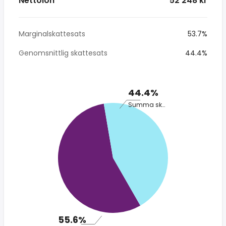
Nettolön
* 52 248 kr
Marginalskattesats
53.7%
Genomsnittlig skattesats
44.4%
44.4%
Summa skatt
55.6%