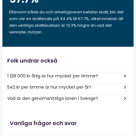
Eftersom både du och arbetsgivaren betalar skatt, blir det
som var en skattesats på 44.4% till 57.7%, vilket innebär att
den verkliga skattesatsen är 13.3% högre än vad det
verkade i början.
Folk undrar också
1 128 000 kr årlig är hur mycket per timme?
542 kr per timme är hur mycket per år?
Vad är den genomsnittliga lönen i Sverige?
Vanliga frågor och svar