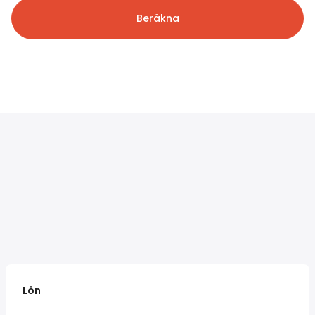
Beräkna
Lön