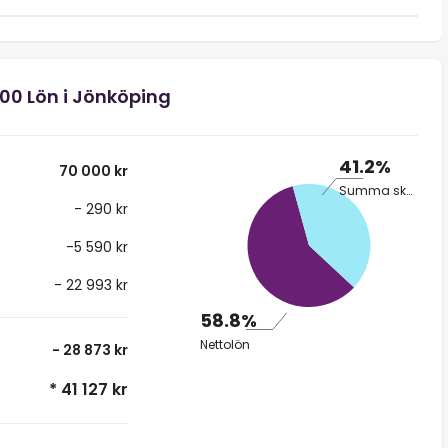
000 Lön i Jönköping
41.2%
70 000 kr
Summa skatt
- 290 kr
-5 590 kr
- 22 993 kr
58.8%
Nettolön
- 28 873 kr
* 41 127 kr