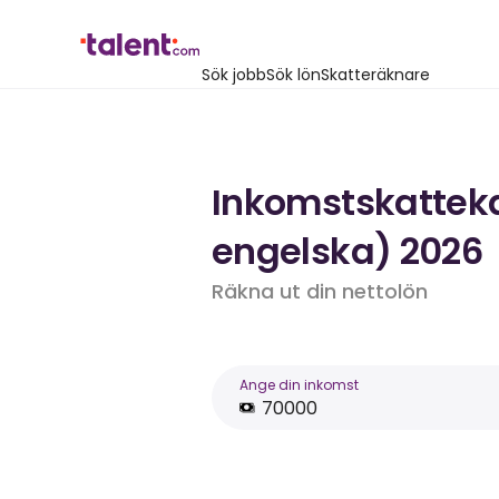
Sök jobb
Sök lön
Skatteräknare
Inkomstskattekal
engelska) 2026
Räkna ut din nettolön
Ange din inkomst