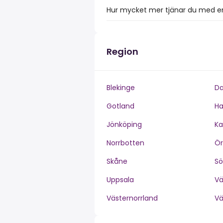
Hur mycket mer tjänar du med en
Region
Blekinge
Da
Gotland
Ha
Jönköping
Ka
Norrbotten
Ör
Skåne
S
Uppsala
V
Västernorrland
V