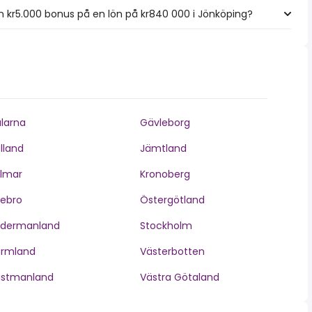
 kr5.000 bonus på en lön på kr840 000 i Jönköping?
larna
Gävleborg
lland
Jämtland
lmar
Kronoberg
ebro
Östergötland
ödermanland
Stockholm
ärmland
Västerbotten
ästmanland
Västra Götaland