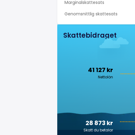
Marginalskattesats
Genomsnittlig skattesats
Skattebidraget
41 127 kr
Nettolön
28 873 kr
Skatt du betalar