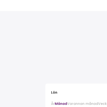
Lön
År
Månad
Varannan månad
Veck