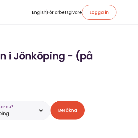
English
För arbetsgivare
Logga in
n i Jönköping - (på
tar du?
Beräkna
ping