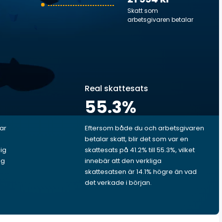
Skatt som
arbetsgivaren betalar
Real skattesats
55.3
%
lar
Eftersom både du och arbetsgivaren
betalar skatt, blir det som var en
dig
skattesats på 41.2% till 55.3%, vilket
ng
innebär att den verkliga
skattesatsen är 14.1% högre än vad
det verkade i början.