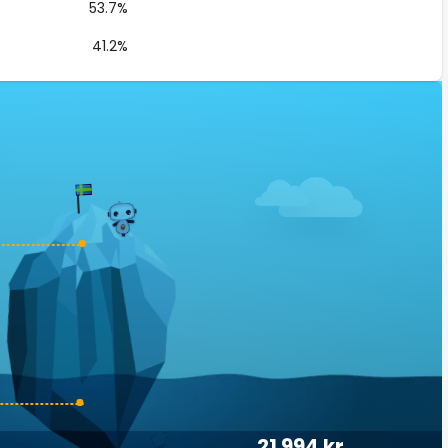
53.7%
41.2%
21 994 kr