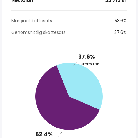
Nettolön
* 33 713 kr
Marginalskattesats
53.6%
Genomsnittlig skattesats
37.6%
37.6%
Summa skatt
62.4%