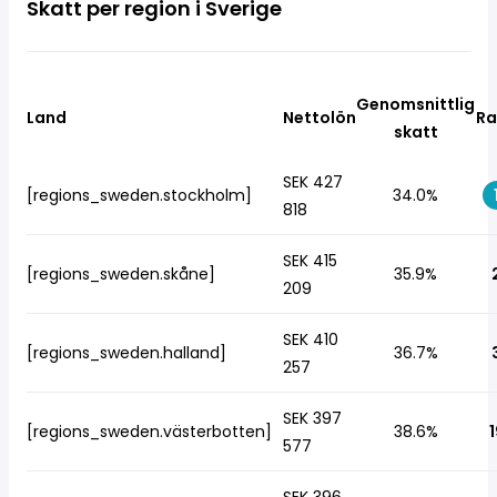
Skatt per region i Sverige
Genomsnittlig
Land
Nettolön
Ra
skatt
SEK 427
[regions_sweden.stockholm]
34.0%
818
SEK 415
[regions_sweden.skåne]
35.9%
209
SEK 410
[regions_sweden.halland]
36.7%
257
SEK 397
[regions_sweden.västerbotten]
38.6%
1
577