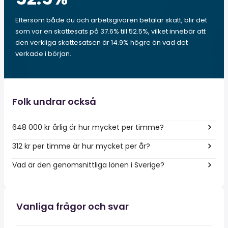
Eftersom både du och arbetsgivaren betalar skatt, blir det
som var en skattesats på 37.6% till 52.5%, vilket innebär att
den verkliga skattesatsen är 14.9% högre än vad det
verkade i början.
Folk undrar också
648 000 kr årlig är hur mycket per timme?
312 kr per timme är hur mycket per år?
Vad är den genomsnittliga lönen i Sverige?
Vanliga frågor och svar