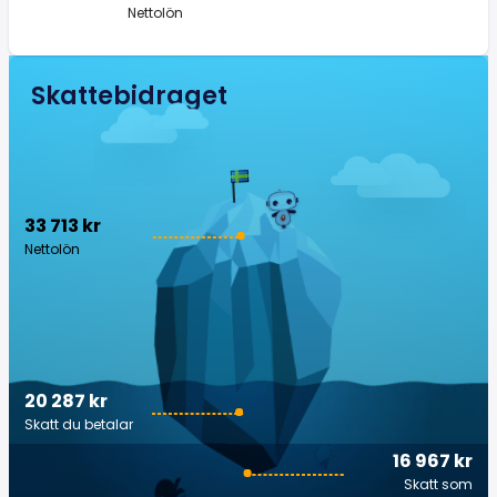
Nettolön
Skattebidraget
33 713 kr
Nettolön
20 287 kr
Skatt du betalar
16 967 kr
Skatt som