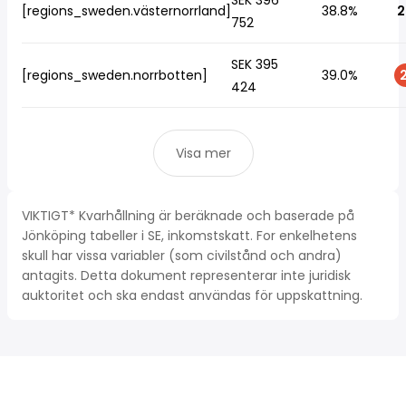
SEK 396
[regions_sweden.västernorrland]
38.8%
2
752
SEK 395
[regions_sweden.norrbotten]
39.0%
2
424
Visa mer
VIKTIGT* Kvarhållning är beräknade och baserade på
Jönköping tabeller i SE, inkomstskatt. For enkelhetens
skull har vissa variabler (som civilstånd och andra)
antagits. Detta dokument representerar inte juridisk
auktoritet och ska endast användas för uppskattning.