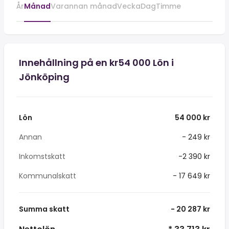
År
Månad
Varannan månad
Vecka
Dag
Timme
Innehållning på en kr54 000 Lön i
Jönköping
Lön
54 000 kr
Annan
- 249 kr
Inkomstskatt
-2 390 kr
Kommunalskatt
- 17 649 kr
Summa skatt
- 20 287 kr