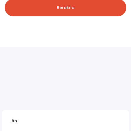
Beräkna
Lön