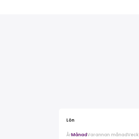
Lön
År
Månad
Varannan månad
Veck