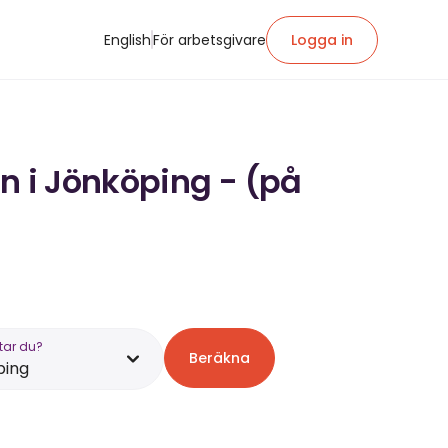
English
För arbetsgivare
Logga in
n i Jönköping - (på
tar du?
Beräkna
ping