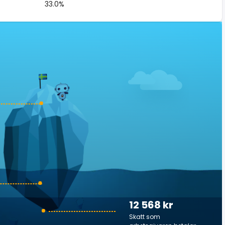
33.0%
12 568 kr
Skatt som