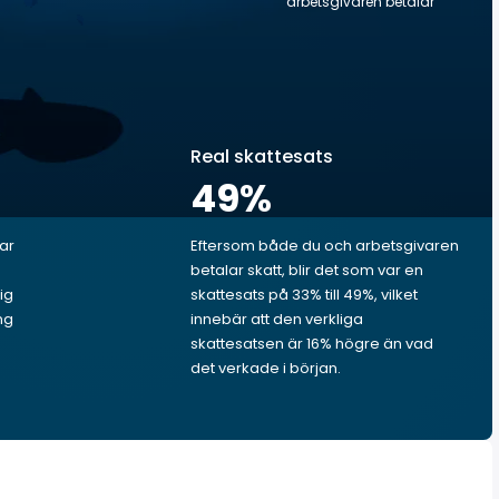
arbetsgivaren betalar
Real skattesats
49
%
lar
Eftersom både du och arbetsgivaren
betalar skatt, blir det som var en
ig
skattesats på 33% till 49%, vilket
ng
innebär att den verkliga
skattesatsen är 16% högre än vad
det verkade i början.