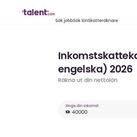
Sök jobb
Sök lön
Skatteräknare
Inkomstskattekal
engelska) 2026
Räkna ut din nettolön
Ange din inkomst