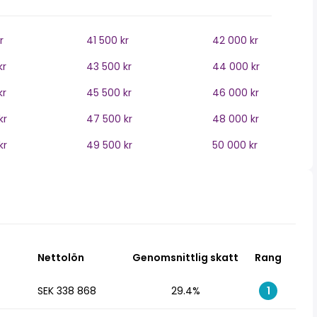
r
41 500 kr
42 000 kr
kr
43 500 kr
44 000 kr
kr
45 500 kr
46 000 kr
kr
47 500 kr
48 000 kr
kr
49 500 kr
50 000 kr
Nettolön
Genomsnittlig skatt
Rang
SEK 338 868
29.4%
1