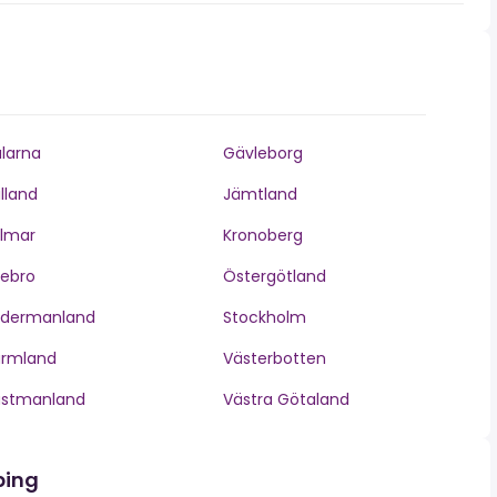
larna
Gävleborg
lland
Jämtland
lmar
Kronoberg
ebro
Östergötland
ödermanland
Stockholm
ärmland
Västerbotten
ästmanland
Västra Götaland
ping