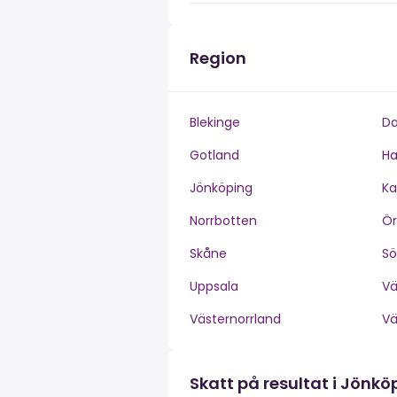
Region
Blekinge
Da
Gotland
Ha
Jönköping
Ka
Norrbotten
Ör
Skåne
S
Uppsala
V
Västernorrland
V
Skatt på resultat i Jönkö