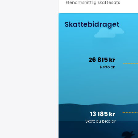
Genomsnittlig skattesats
Skattebidraget
26 815 kr
Nettolön
13 185 kr
Skatt du betalar