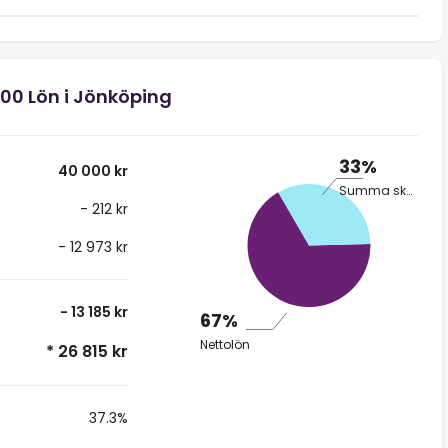
000 Lön i Jönköping
33%
40 000 kr
Summa skatt
- 212 kr
- 12 973 kr
- 13 185 kr
67%
Nettolön
* 26 815 kr
37.3%