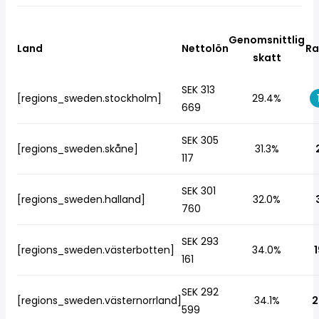
Genomsnittlig
Land
Nettolön
Ra
skatt
SEK 313
[regions_sweden.stockholm]
29.4%
669
SEK 305
[regions_sweden.skåne]
31.3%
117
SEK 301
[regions_sweden.halland]
32.0%
760
SEK 293
[regions_sweden.västerbotten]
34.0%
1
161
SEK 292
[regions_sweden.västernorrland]
34.1%
2
599