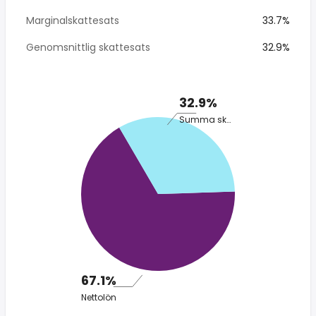
Marginalskattesats
33.7%
Genomsnittlig skattesats
32.9%
32.9%
Summa skatt
67.1%
Nettolön