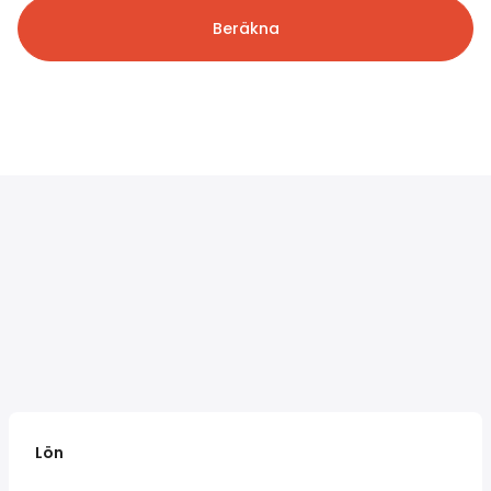
Beräkna
Lön