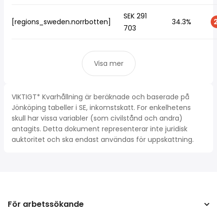
SEK 291
[regions_sweden.norrbotten]
34.3%
2
703
Visa mer
VIKTIGT* Kvarhållning är beräknade och baserade på
Jönköping tabeller i SE, inkomstskatt. For enkelhetens
skull har vissa variabler (som civilstånd och andra)
antagits. Detta dokument representerar inte juridisk
auktoritet och ska endast användas för uppskattning.
För arbetssökande