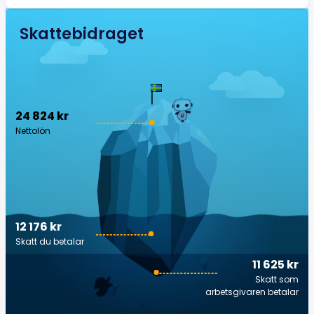
Skattebidraget
24 824 kr
Nettolön
12 176 kr
Skatt du betalar
11 625 kr
Skatt som
arbetsgivaren betalar