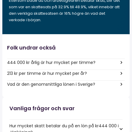
Eftersom både du och arbetsgivaren betalar skatt, blir det
som var en skattesats på 32.9% till 48.9%, vilket innebär att
den verkliga skattesatsen är 16% högre än vad det
verkade i början.
Folk undrar också
444 000 kr årlig är hur mycket per timme?
213 kr per timme är hur mycket per år?
Vad är den genomsnittliga lönen i Sverige?
Vanliga frågor och svar
Hur mycket skatt betalar du på en lön på kr444 000 i