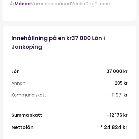
År
Månad
Varannan månad
Vecka
Dag
Timme
Innehållning på en kr37 000 Lön i
Jönköping
Lön
37 000 kr
Annan
- 205 kr
Kommunalskatt
- 11 971 kr
Summa skatt
- 12 176 kr
Nettolön
* 24 824 kr