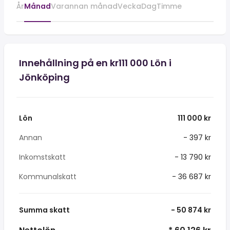
År
Månad
Varannan månad
Vecka
Dag
Timme
Innehållning på en kr111 000 Lön i
Jönköping
Lön
111 000 kr
Annan
- 397 kr
Inkomstskatt
- 13 790 kr
Kommunalskatt
- 36 687 kr
Summa skatt
- 50 874 kr