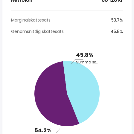
Nettolön
* 60 126 kr
Marginalskattesats
53.7%
Genomsnittlig skattesats
45.8%
45.8%
Summa skatt
54.2%