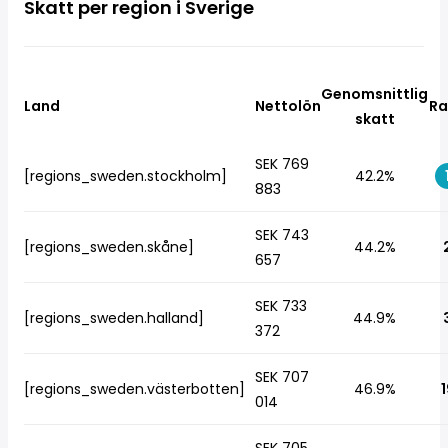
Skatt per region i Sverige
Genomsnittlig
Land
Nettolön
Ra
skatt
SEK 769
[regions_sweden.stockholm]
42.2%
883
SEK 743
[regions_sweden.skåne]
44.2%
657
SEK 733
[regions_sweden.halland]
44.9%
372
SEK 707
[regions_sweden.västerbotten]
46.9%
1
014