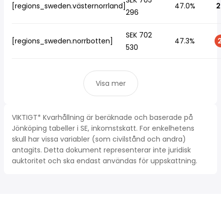
SEK 705
[regions_sweden.västernorrland]
47.0%
2
296
SEK 702
[regions_sweden.norrbotten]
47.3%
2
530
Visa mer
VIKTIGT* Kvarhållning är beräknade och baserade på
Jönköping tabeller i SE, inkomstskatt. For enkelhetens
skull har vissa variabler (som civilstånd och andra)
antagits. Detta dokument representerar inte juridisk
auktoritet och ska endast användas för uppskattning.