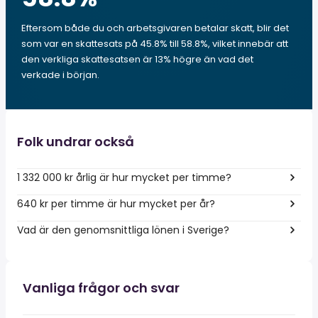
Eftersom både du och arbetsgivaren betalar skatt, blir det
som var en skattesats på 45.8% till 58.8%, vilket innebär att
den verkliga skattesatsen är 13% högre än vad det
verkade i början.
Folk undrar också
1 332 000 kr årlig är hur mycket per timme?
640 kr per timme är hur mycket per år?
Vad är den genomsnittliga lönen i Sverige?
Vanliga frågor och svar