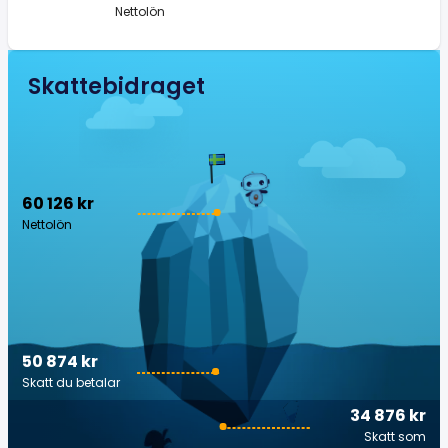
Nettolön
Skattebidraget
60 126 kr
Nettolön
50 874 kr
Skatt du betalar
34 876 kr
Skatt som