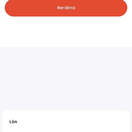
Beräkna
Lön