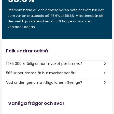
Eftersom både du och arbetsgivaren betalar skatt, blir det
som var en skattesats på 45.6% till 58.6%, vilket innebär att
den verkliga skattesatsen är 13% högre än vad det
verkade i början.
Folk undrar också
1 176 000 kr årlig är hur mycket per timme?
565 kr per timme är hur mycket per år?
Vad är den genomsnittliga lönen i Sverige?
Vanliga frågor och svar