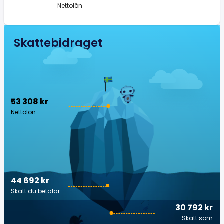
Nettolön
Skattebidraget
53 308 kr
Nettolön
44 692 kr
Skatt du betalar
30 792 kr
Skatt som