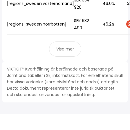
SEK 634
[regions_sweden.västernorrland]
46.0%
2
926
SEK 632
[regions_sweden.norrbotten]
46.2%
2
490
Visa mer
VIKTIGT* Kvarhållning är beräknade och baserade på
Jämtland tabeller i SE, inkomstskatt. For enkelhetens skull
har vissa variabler (som civilstånd och andra) antagits.
Detta dokument representerar inte juridisk auktoritet
och ska endast användas för uppskattning.