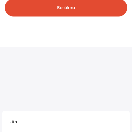
Beräkna
Lön