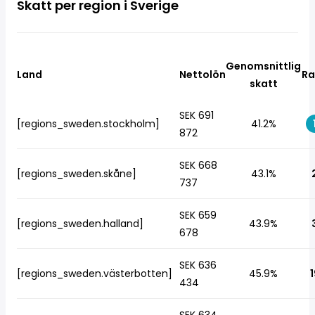
Skatt per region i Sverige
Genomsnittlig
Land
Nettolön
Ra
skatt
SEK 691
[regions_sweden.stockholm]
41.2%
872
SEK 668
[regions_sweden.skåne]
43.1%
737
SEK 659
[regions_sweden.halland]
43.9%
678
SEK 636
[regions_sweden.västerbotten]
45.9%
1
434