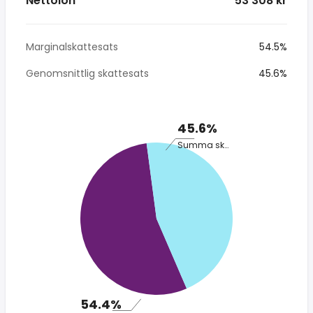
Nettolön
* 53 308 kr
Marginalskattesats
54.5%
Genomsnittlig skattesats
45.6%
45.6%
Summa skatt
54.4%