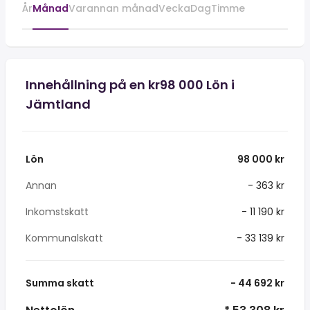
År
Månad
Varannan månad
Vecka
Dag
Timme
Innehållning på en kr98 000 Lön i
Jämtland
Lön
98 000 kr
Annan
- 363 kr
Inkomstskatt
- 11 190 kr
Kommunalskatt
- 33 139 kr
Summa skatt
- 44 692 kr