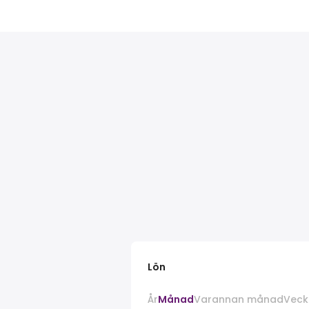
Lön
År
Månad
Varannan månad
Veck