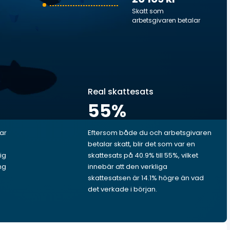
Skatt som
arbetsgivaren betalar
Real skattesats
55
%
lar
Eftersom både du och arbetsgivaren
betalar skatt, blir det som var en
ig
skattesats på 40.9% till 55%, vilket
ng
innebär att den verkliga
skattesatsen är 14.1% högre än vad
det verkade i början.