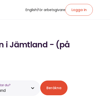
English
För arbetsgivare
Logga in
n i Jämtland - (på
tar du?
Beräkna
and