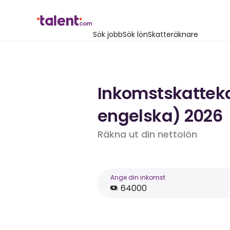
Sök jobb
Sök lön
Skatteräknare
Inkomstskattekal
engelska) 2026
Räkna ut din nettolön
Ange din inkomst