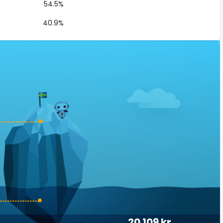
54.5%
40.9%
20 109 kr