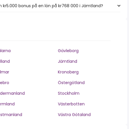
 kr5.000 bonus på en lön på kr768 000 i Jämtland?
larna
Gävleborg
lland
Jämtland
lmar
Kronoberg
ebro
Östergötland
ödermanland
Stockholm
ärmland
Västerbotten
ästmanland
Västra Götaland