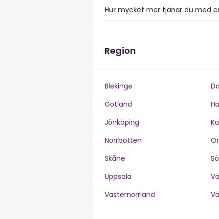
Hur mycket mer tjänar du med en
Region
Blekinge
Da
Gotland
Ha
Jönköping
Ka
Norrbotten
Ör
Skåne
S
Uppsala
V
Västernorrland
V