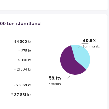
000 Lön i Jämtland
40.9%
64 000 kr
Summa skatt
- 275 kr
-4 390 kr
- 21 504 kr
59.1%
Nettolön
- 26 169 kr
* 37 831 kr