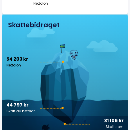
Nettolön
Skattebidraget
54 203 kr
Nettolön
44 797 kr
Skatt du betalar
31 106 kr
Skatt som