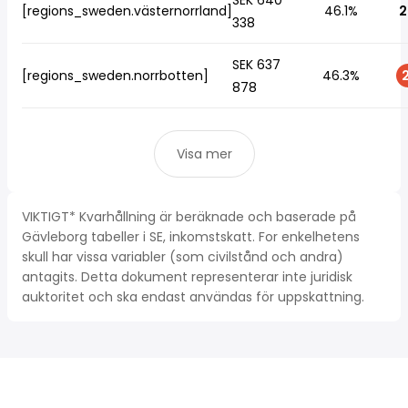
SEK 640
[regions_sweden.västernorrland]
46.1%
2
338
SEK 637
[regions_sweden.norrbotten]
46.3%
2
878
Visa mer
VIKTIGT* Kvarhållning är beräknade och baserade på
Gävleborg tabeller i SE, inkomstskatt. For enkelhetens
skull har vissa variabler (som civilstånd och andra)
antagits. Detta dokument representerar inte juridisk
auktoritet och ska endast användas för uppskattning.