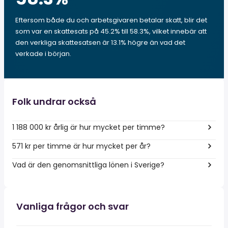
Eftersom både du och arbetsgivaren betalar skatt, blir det
som var en skattesats på 45.2% till 58.3%, vilket innebär att
den verkliga skattesatsen är 13.1% högre än vad det
verkade i början.
Folk undrar också
1 188 000 kr årlig är hur mycket per timme?
571 kr per timme är hur mycket per år?
Vad är den genomsnittliga lönen i Sverige?
Vanliga frågor och svar