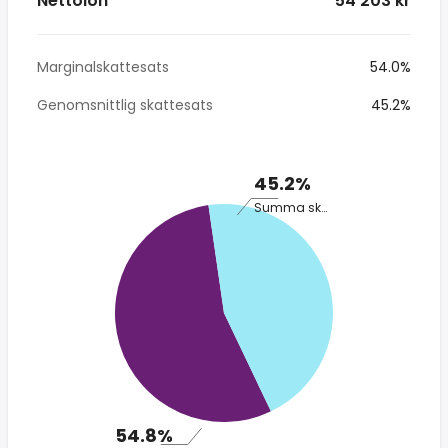
Nettolön
* 54 203 kr
Marginalskattesats
54.0%
Genomsnittlig skattesats
45.2%
45.2%
Summa skatt
54.8%