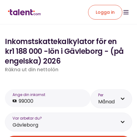
Logga in
Inkomstskattekalkylator för en
kr1 188 000 -lön i Gävleborg - (på
engelska) 2026
Räkna ut din nettolön
Ange din inkomst
Per
Månad
Var arbetar du?
Gävleborg