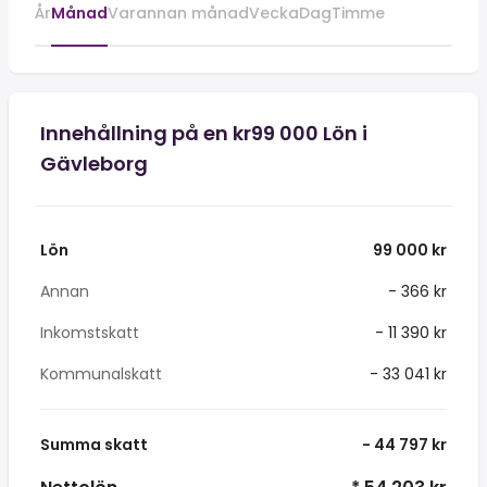
År
Månad
Varannan månad
Vecka
Dag
Timme
Innehållning på en kr99 000 Lön i
Gävleborg
Lön
99 000 kr
Annan
- 366 kr
Inkomstskatt
- 11 390 kr
Kommunalskatt
- 33 041 kr
Summa skatt
- 44 797 kr