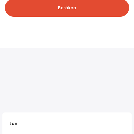
Beräkna
Lön