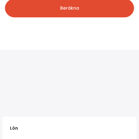
Beräkna
Lön