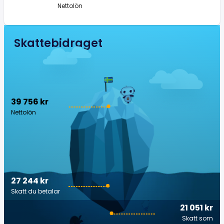
Nettolön
Skattebidraget
39 756 kr
Nettolön
27 244 kr
Skatt du betalar
21 051 kr
Skatt som