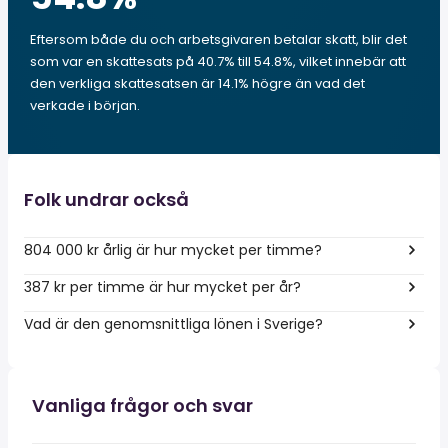
Eftersom både du och arbetsgivaren betalar skatt, blir det
som var en skattesats på 40.7% till 54.8%, vilket innebär att
den verkliga skattesatsen är 14.1% högre än vad det
verkade i början.
Folk undrar också
804 000 kr årlig är hur mycket per timme?
387 kr per timme är hur mycket per år?
Vad är den genomsnittliga lönen i Sverige?
Vanliga frågor och svar