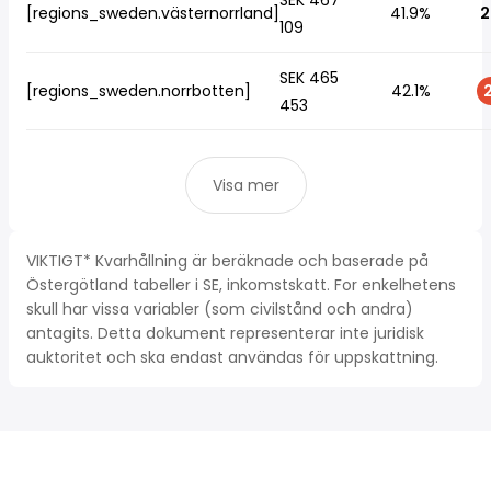
SEK 467
[regions_sweden.västernorrland]
41.9%
2
109
SEK 465
[regions_sweden.norrbotten]
42.1%
2
453
Visa mer
VIKTIGT* Kvarhållning är beräknade och baserade på
Östergötland tabeller i SE, inkomstskatt. For enkelhetens
skull har vissa variabler (som civilstånd och andra)
antagits. Detta dokument representerar inte juridisk
auktoritet och ska endast användas för uppskattning.