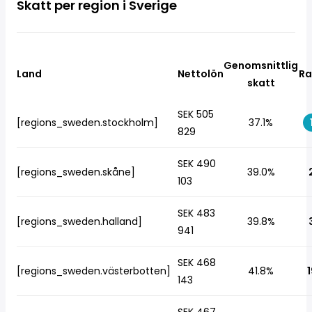
Skatt per region i Sverige
Genomsnittlig
Land
Nettolön
Ra
skatt
SEK 505
[regions_sweden.stockholm]
37.1%
829
SEK 490
[regions_sweden.skåne]
39.0%
103
SEK 483
[regions_sweden.halland]
39.8%
941
SEK 468
[regions_sweden.västerbotten]
41.8%
1
143