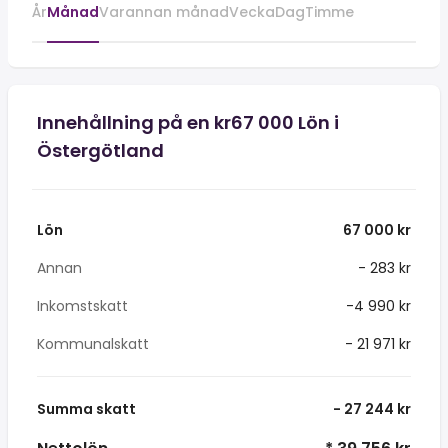
År
Månad
Varannan månad
Vecka
Dag
Timme
Innehållning på en kr67 000 Lön i
Östergötland
Lön
67 000 kr
Annan
- 283 kr
Inkomstskatt
-4 990 kr
Kommunalskatt
- 21 971 kr
Summa skatt
- 27 244 kr