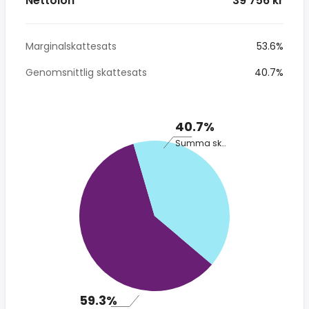
Nettolön
* 39 756 kr
Marginalskattesats
53.6%
Genomsnittlig skattesats
40.7%
40.7%
Summa skatt
59.3%