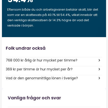
Eftersom både du och arbetsgivaren betalar skatt, blir det
som var en skattesats på 40.1% till 54.4%, vilket innebär att
den verkliga skattesatsen är 14.3% högre än vad det
verkade i början.
Folk undrar också
768 000 kr årlig är hur mycket per timme?
369 kr per timme är hur mycket per år?
Vad är den genomsnittliga lönen i Sverige?
Vanliga frågor och svar