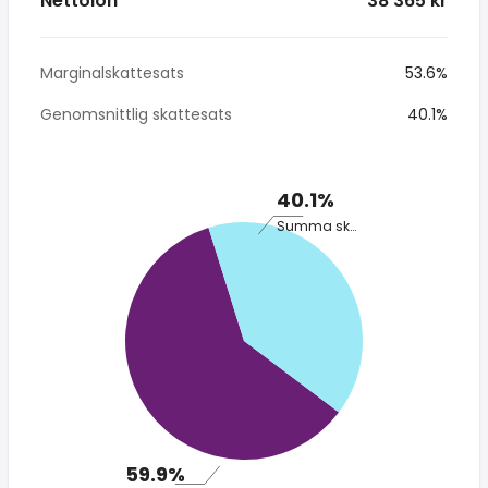
Nettolön
* 38 365 kr
Marginalskattesats
53.6%
Genomsnittlig skattesats
40.1%
40.1%
Summa skatt
59.9%