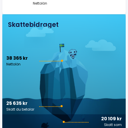
Nettolön
Skattebidraget
38 365 kr
Nettolön
25 635 kr
Skatt du betalar
20 109 kr
Skatt som