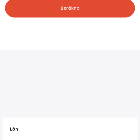
Beräkna
Lön