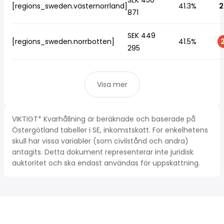
SEK 450
[regions_sweden.västernorrland]
41.3%
2
871
SEK 449
[regions_sweden.norrbotten]
41.5%
2
295
Visa mer
VIKTIGT* Kvarhållning är beräknade och baserade på
Östergötland tabeller i SE, inkomstskatt. For enkelhetens
skull har vissa variabler (som civilstånd och andra)
antagits. Detta dokument representerar inte juridisk
auktoritet och ska endast användas för uppskattning.