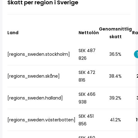
Skatt per region i Sverige
Genomsnittlig
Land
Nettolön
Ra
skatt
SEK 487
[regions_sweden.stockholm]
36.5%
826
SEK 472
[regions_sweden.skåne]
38.4%
816
SEK 466
[regions_sweden.halland]
39.2%
938
SEK 451
[regions_sweden.västerbotten]
41.2%
1
856