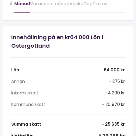
År
Månad
Varannan månad
Vecka
Dag
Timme
Innehållning på en kr64 000 Lön i
Östergötland
Lön
64 000 kr
Annan
- 275 kr
Inkomstskatt
-4 390 kr
Kommunalskatt
- 20 970 kr
Summa skatt
- 25 635 kr