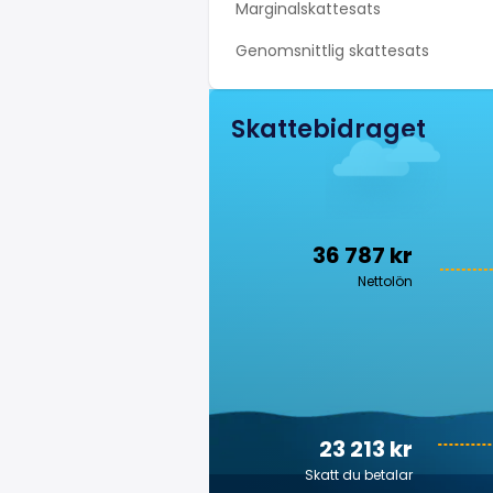
Marginalskattesats
Genomsnittlig skattesats
Skattebidraget
36 787 kr
Nettolön
23 213 kr
Skatt du betalar