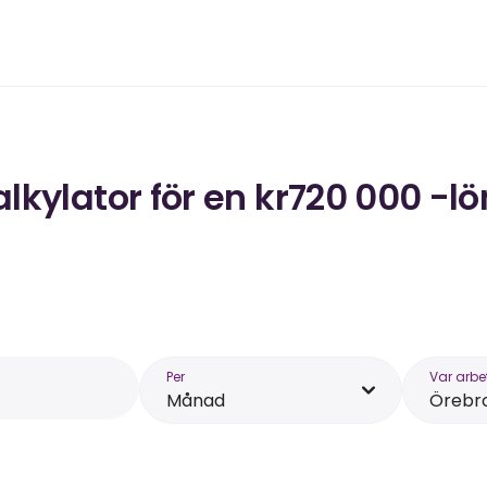
kylator för en kr720 000 -lö
Per
Var arbe
Månad
Örebr