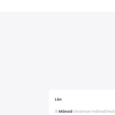
Lön
År
Månad
Varannan månad
Veck