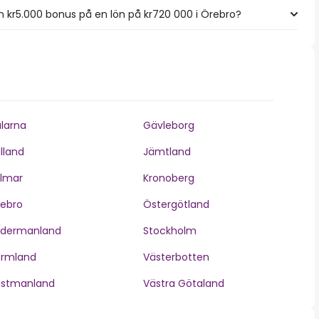
 kr5.000 bonus på en lön på kr720 000 i Örebro?
larna
Gävleborg
lland
Jämtland
lmar
Kronoberg
ebro
Östergötland
ödermanland
Stockholm
ärmland
Västerbotten
ästmanland
Västra Götaland