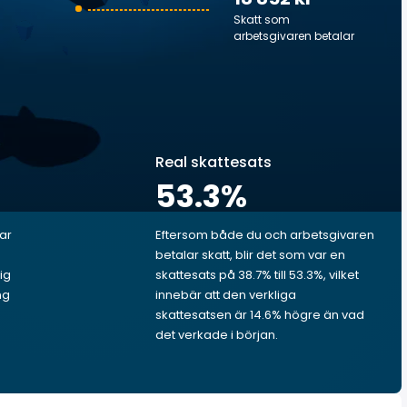
Skatt som
arbetsgivaren betalar
Real skattesats
53.3
%
lar
Eftersom både du och arbetsgivaren
betalar skatt, blir det som var en
ig
skattesats på 38.7% till 53.3%, vilket
ng
innebär att den verkliga
skattesatsen är 14.6% högre än vad
det verkade i början.