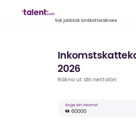
Sök jobb
Sök lön
Skatteräknare
Inkomstskattekal
2026
Räkna ut din nettolön
Ange din inkomst