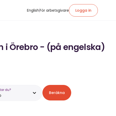
English
För arbetsgivare
Logga in
n i Örebro - (på engelska)
tar du?
Beräkna
o