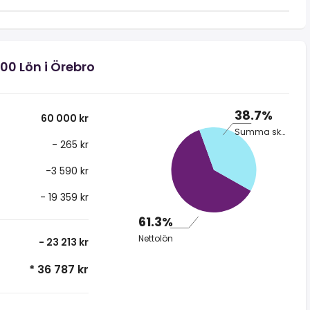
00 Lön i Örebro
38.7%
60 000 kr
Summa skatt
- 265 kr
-3 590 kr
- 19 359 kr
61.3%
Nettolön
- 23 213 kr
* 36 787 kr