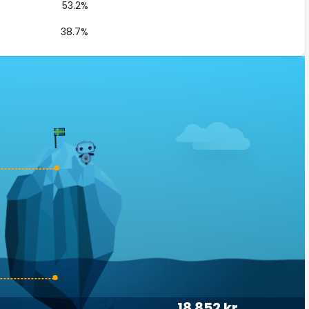
53.2%
38.7%
18 852 kr